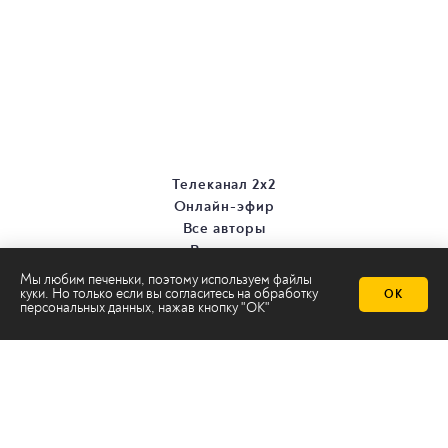
Телеканал 2х2
Онлайн-эфир
Все авторы
Все темы
Мы любим печеньки, поэтому используем файлы
куки. Но только если вы согласитесь на
обработку
ОК
персональных данных
, нажав кнопку "ОК"
© ООО «ТРК «2Х2», 2026
Правовая информация