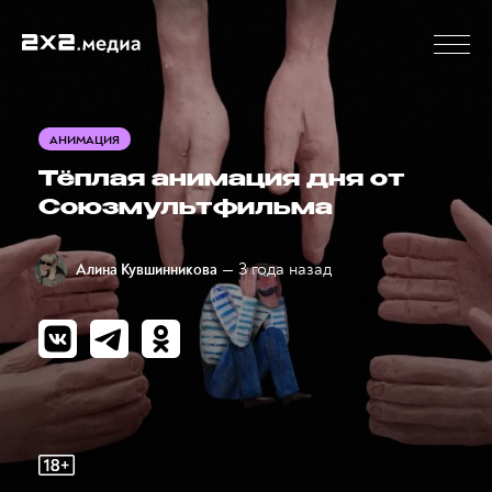
АНИМАЦИЯ
Тёплая анимация дня от
Союзмультфильма
— 3 года назад
Алина Кувшинникова