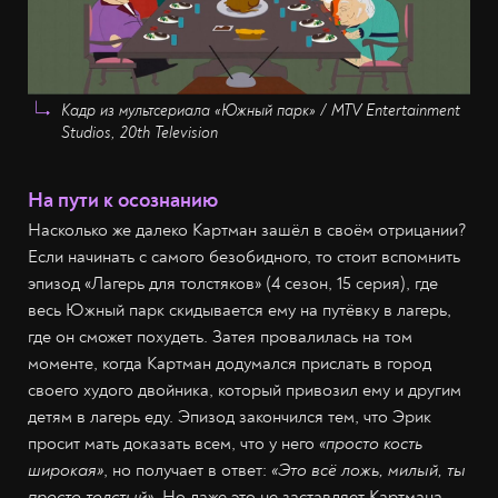
Кадр из мультсериала «Южный парк» / MTV Entertainment
Studios, 20th Television
На пути к осознанию
Насколько же далеко Картман зашёл в своём отрицании?
Если начинать с самого безобидного, то стоит вспомнить
эпизод «Лагерь для толстяков» (4 сезон, 15 серия), где
весь Южный парк скидывается ему на путёвку в лагерь,
где он сможет похудеть. Затея провалилась на том
моменте, когда Картман додумался прислать в город
своего худого двойника, который привозил ему и другим
детям в лагерь еду. Эпизод закончился тем, что Эрик
просит мать доказать всем, что у него
«просто кость
широкая»
, но получает в ответ:
«Это всё ложь, милый, ты
просто толстый»
. Но даже это не заставляет Картмана