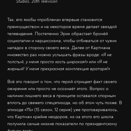
Studios, 20th Television
Так, его якобы «проблема» впервые становится
преимуществом и на некоторое время делает звездой
телевидения. Постепенно Эрик обрастает бронёй
социопатии и нарциссизма, чтобы отбиваться от чужих
нападок в сторону своего веса. Далее от Картмана
множество раз можно услышать фразы вроде:
«Я не
толстый, у меня просто кость широкая!»
или
«Я не
жирный! У меня прекрасная комплекция вратаря!»
Всё это говорит о том, что герой отрицает факт своего
ожирения или просто не осознаёт этого. Вопрос о
наличии лишнего веса в принципе оставался спорным
вплоть до свежего спецэпизода, но об этом чуть позже. В
эпизоде «1%» (15 сезон, 12 серия) уже проговаривалось,
что Картман крайне нездоров, из-за этого его школа
получила самые низкие показатели по президентскому
фитнес-тесту.