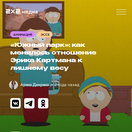
АНИМАЦИЯ
ЭССЕ
«Южный парк»: как
менялось отношение
Эрика Картмана к
лишнему весу
— 2 года назад
Арина Дамрина