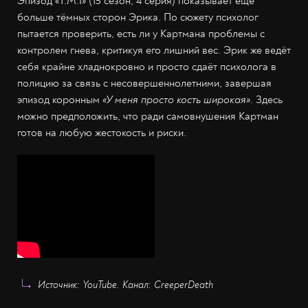
Эпизод «T.M.I» (15 сезон, 4 серия) показывает ещё
больше тёмных сторон Эрика. По сюжету психолог
пытается проверить, есть ли у Картмана проблемы с
контролем гнева, критикуя его лишний вес. Эрик же ведёт
себя крайне хладнокровно и просто сдаёт психолога в
полицию за связь с несовершеннолетними, завершая
эпизод коронным
«У меня просто кость широкая»
. Здесь
можно предположить, что ради самовнушения Картман
готов на любую жестокость и риски.
Источник: YouTube. Канал: CreeperDeath