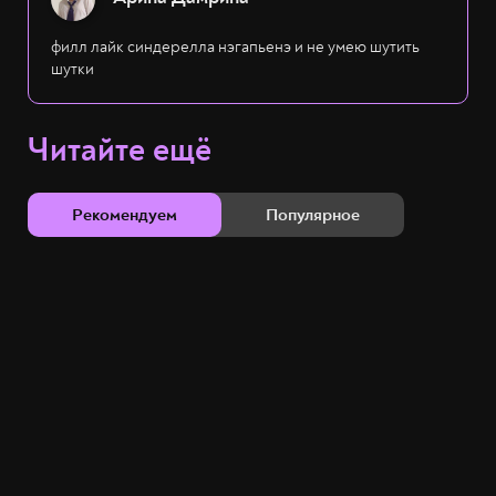
филл лайк синдерелла нэгапьенэ и не умею шутить
шутки
Читайте ещё
Рекомендуем
Популярное