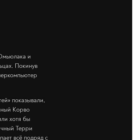
 Юмьюлака и
ьцах. Покинув
уперкомпьютер
тей» показывали,
ёный Корво
или хотя бы
ичный Терри
пает всё подряд с