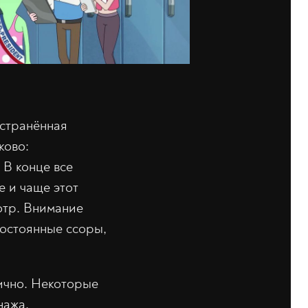
остранённая
ково:
 В конце все
е и чаще этот
отр. Внимание
постоянные ссоры,
ично. Некоторые
нажа,