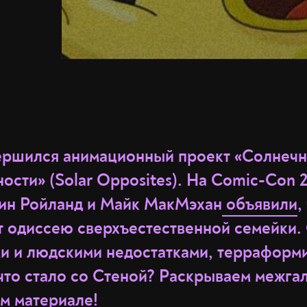
вершился анимационный проект «Солнеч
сти» (Solar Opposites). На Comic-Con 
ин Ройланд и Майк МакМэхан
объявили
,
т одиссею сверхъестественной семейки.
ми и людскими недостатками, терраформ
что стало со Стеной? Раскрываем межга
ем материале!