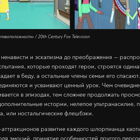
ивоположности» / 20th Century Fox Television
ненависти и эскапизма до преображения — распр
спытания, которые проходят герои, строятся одина
дает в беду, а остальные члены семьи его спасают.
единяются и усваивают ценный урок. Чем очевидне
вается в эпизодах, тем сложнее продолжать просм
ополнительные истории, нелепое ультранасилие, 
, или ностальгические флешбэки.
-аттракционов развитие каждого шлорпианца хаот
оля эмоций, принятие особенностей другого персо