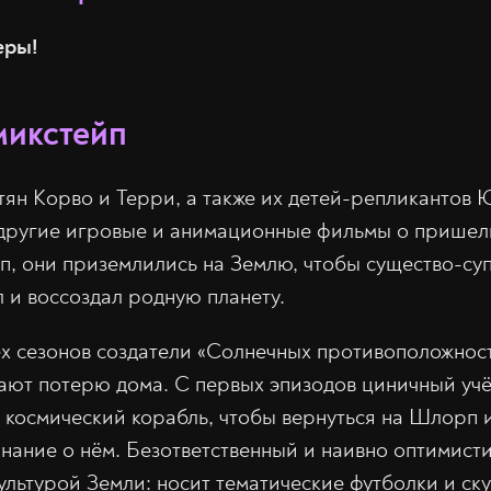
еры!
икстейп
ян Корво и Терри, а также их детей-репликантов
 другие игровые и анимационные фильмы о пришел
п, они приземлились на Землю, чтобы существо-с
 и воссоздал родную планету.
х сезонов создатели «Солнечных противоположнос
ают потерю дома. С первых эпизодов циничный уч
 космический корабль, чтобы вернуться на Шлорп 
нание о нём. Безответственный и наивно оптимист
ультурой Земли: носит тематические футболки и ску