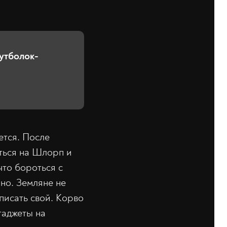
футболок-
ется. После
аться на Шлорп и
что бороться с
но. Земляне не
писать свой. Корво
гаджеты на