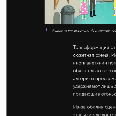
Кадры из мультсериала «Солнечные прот
Трансформация от 
сюжетная схема. И
инопланетянин попа
обязательно воссо
алгоритм прослежи
удерживают лишь д
придающие огонька
Из-за обилия сцен
этапы вроде контр