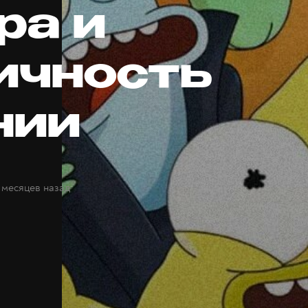
ра и
ичность
нии
 месяцев назад