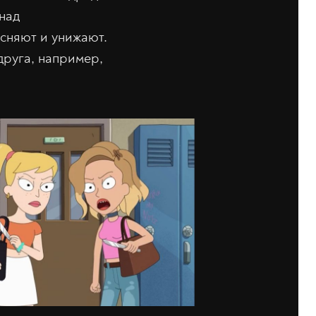
над
есняют и унижают.
друга, например,