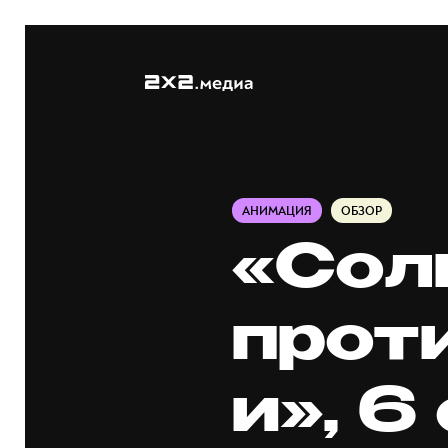
АНИМАЦИЯ
ОБЗОР
«Сол
прот
и», 6