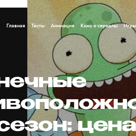
Главная
Тесты
Анимация
Кино и сериалы
Игр
нечные
ивоположн
 сезон: цен