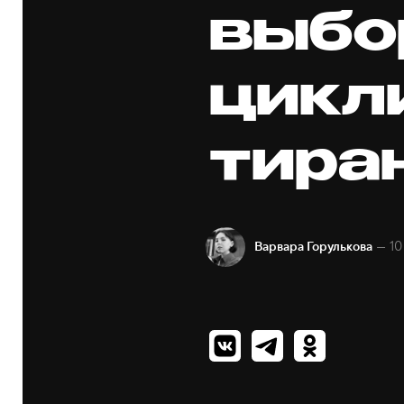
выбо
цикл
тира
— 10
Варвара Горулькова