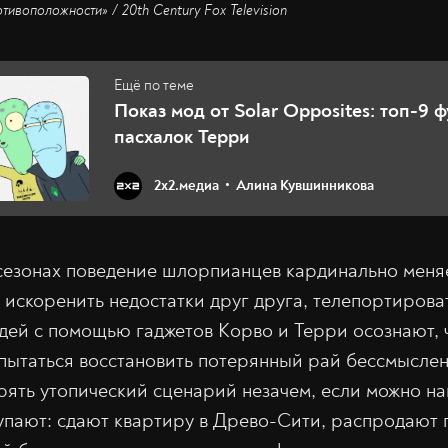
ивоположности» / 20th Century Fox Television
Показ мод от Solar Opposites: топ-9 
пасхалок Терри
2х2.медиа
Алина Кувшинникова
сезонах поведение шлорпианцев кардинально меня
 искоренить недостатки друг друга, телепортиров
едей с помощью гаджетов Корво и Терри осознают, 
пытаться восстановить потерянный рай бессмыслен
орять утопический сценарий незачем, если можно на
тупают: сдают квартиру в Древо-Сити, распродают 