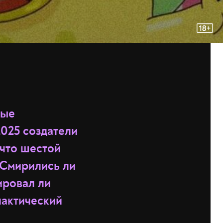
ные
2025 создатели
 что шестой
 Смирились ли
ировал ли
лактический