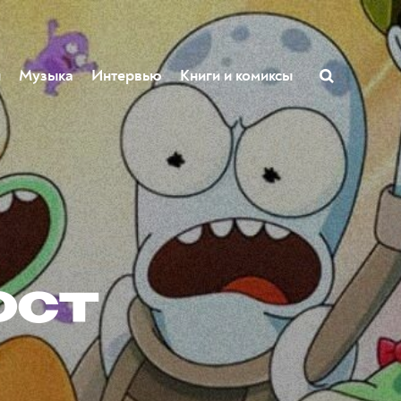
ы
Музыка
Интервью
Книги и комиксы
ост
а