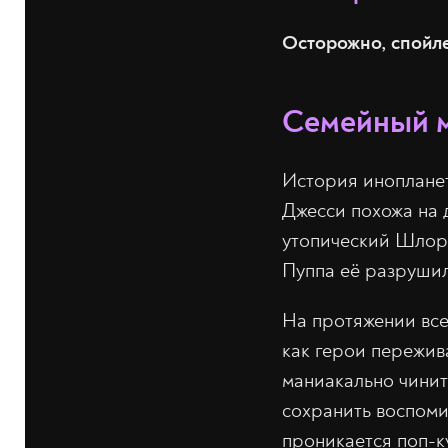
Осторожно, спойл
Семейный м
История инопланет
Джесси похожа на
утопический Шлор
Пуппа её разрушил
На протяжении все
как герои пережив
маниакально чинит
сохранить воспоми
проникается поп-к