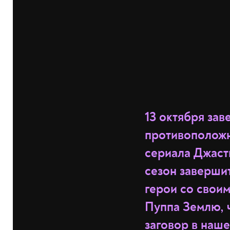
13 октября за
противоположно
сериала Джаст
сезон заверши
герои со свои
Пуппа Землю, 
заговор в наш