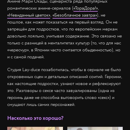
Аниме Мари Окады, сценариста ряда популярных
романтических аниме-сериалов (
«ТораДора!»
,
«Невиданный цветок»
,
«Безоблачное завтра»
), не
пошлое, как может показаться на первый взгляд. Он не
запрещён для подростков, что по европейским меркам
довольно лояльно, учитывая содержание. Это связано не
только с разницей в менталитетах культур (то, что для нас
«чересчур», в Японии часто считается обыденностью), но
и с самой подачей.
Студия Lay-duce позаботилась, чтобы в сериале не было
откровенных сцен и детальных описаний соитий. Героини,
как настоящие подростки, узнают новое и рефлексируют
это. Разговоры о сексе часто завуалированы (одна из
героинь даже не способна выговорить слово «секс») и
смущают лишь самих персонажей.
Насколько это хорошо?