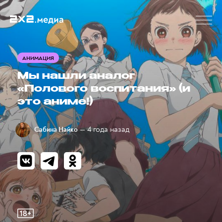
АНИМАЦИЯ
Мы нашли аналог
«Полового воспитания» (и
это аниме!)
— 4 года назад
Сабина Найко