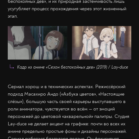
беспокойных дев», и их природная застенчивость лишь
усугубляет процесс прохождения через этот жизненный
этап.
Кадр из аниме «Сезон беспокойных дев» (2019) / Lay-duce
Сериал хорош и в технических аспектах. Режиссёрский
подход Масахиро Андо («Азбука цветов», «Настоящие
слёзы»), большую часть своей карьеры выступавшего в
роли аниматора, чувствуется во всём — от эмоций
персонажей до цветовой «акварельной» палитры. Студия
Lay-duce не делает акцент на графике: почти во всех их
аниме предельно простые фоны и дизайны персонажей.
Сериал работает благодаря подаче. Он фокусирует