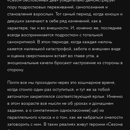
«Сезон беспокойных дев» убедительно демонстрирует
пору подростковых переживаний, самопознания и
становления взрослым. Тот самый период, когда юноши и
девушки замечают в себе ряд изменений, как в
характере, так и во внешности. И, конечно же, последнее
всегда воспринимается подростком с тотальной
самокритикой. В этом периоде, когда каждая мелочь
кажется маленькой катастрофой, забота о внешнем виде
и оценка сверстниками встаёт во главе угла, а
эмоциональные качели бросают настроение из стороны в
сторону.
Почти все мы проходили через это кошмарное время,
когда стоило один раз оступиться, и тут же за тобой
автоматом закреплялся соответствующий ярлык. Именно
в этом возрасте все мысли не об уроках и домашнем
задании, а о симпатичном однокласснике(-це) из
параллельного класса и о том, как же набраться смелости
заговорить с ним. В таких реалиях живут героини «Сезона