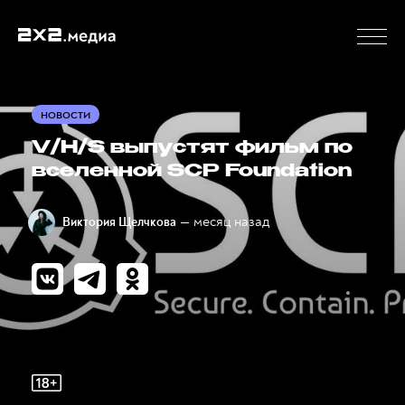
НОВОСТИ
V/H/S выпустят фильм по
вселенной SCP Foundation
— месяц назад
Виктория Щелчкова