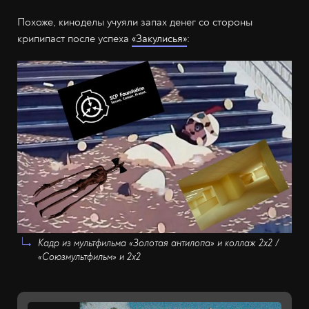
Похоже, киноделы учуяли запах денег со стороны
крипипаст после успеха
«Закулисья»
:
Кадр из мультфильма «Золотая антилопа» и коллаж 2х2 /
«Союзмультфильм» и 2х2