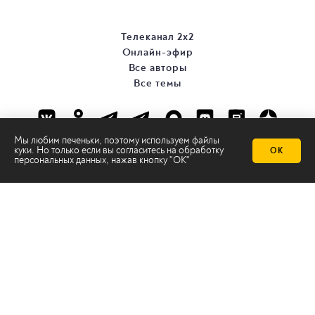
Телеканал 2х2
Онлайн-эфир
Все авторы
Все темы
Мы любим печеньки, поэтому используем файлы
куки. Но только если вы согласитесь на
обработку
ОК
персональных данных
, нажав кнопку "ОК"
© ООО «ТРК «2Х2», 2026
Правовая информация
Политика конфиденциальности
Сайт содержит рекомендательные технологии
Сделано на
Ghost
batman@2x2tv.ru
18+