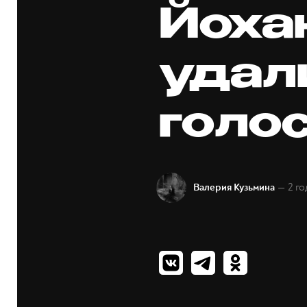
Йоха
удал
голо
— 2 го
Валерия Кузьмина