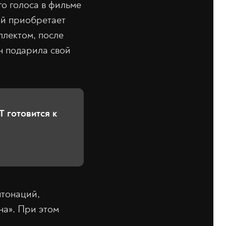
го голоса в фильме
ый приобретает
лектом, после
н подарила свой
 готовится к
нтонаций,
на». При этом