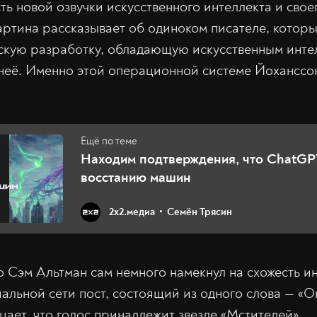
ть новой озвучки искусственного интеллекта и свое
Картина рассказывает об одиноком писателе, котор
кую разработку, обладающую искусственным интел
 неё. Именно этой операционной системе Йоханссо
Находим подтверждения, что ChatGPT
восстанию машин
2х2.медиа
Семён Трясин
то Сэм Альтман сам немного намекнул на схожесть и
иальной сети пост, состоящий из одного слова — «О
цает, что голос принадлежит звезде «Мстителей».