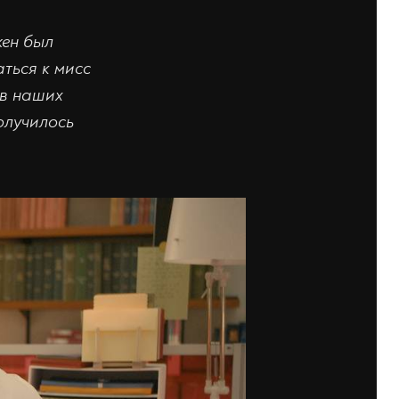
жен был
ться к мисс
 в наших
олучилось