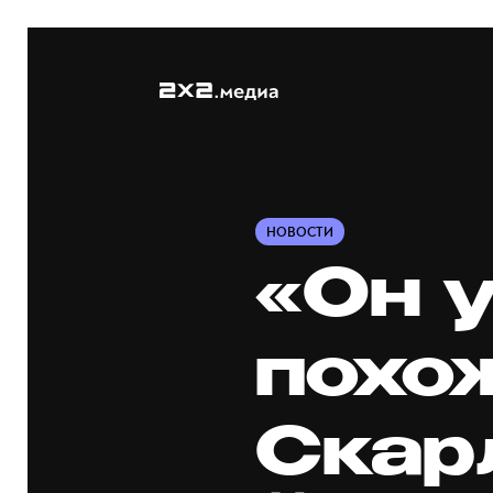
НОВОСТИ
«Он 
похож
Скар