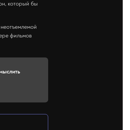
он, который бы
ь неотъемлемой
мере фильмов
смыслить