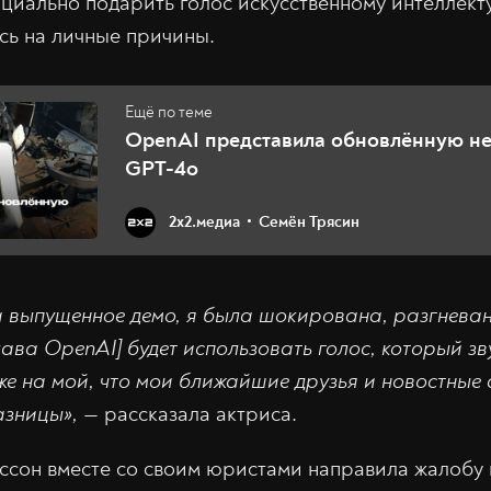
циально подарить голос искусственному интеллект
ясь на личные причины.
OpenAI представила обновлённую не
GPT-4o
2х2.медиа
Семён Трясин
 выпущенное демо, я была шокирована, разгневана
лава OpenAI] будет использовать голос, который зв
 на мой, что мои ближайшие друзья и новостные а
азницы»,
— рассказала актриса.
ссон вместе со своим юристами направила жалобу 