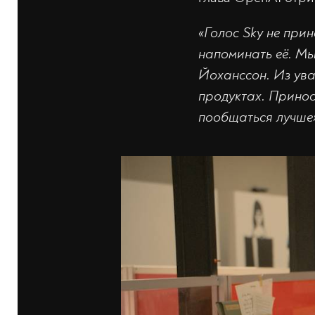
«Голос Sky не при
напоминать её. Мы
Йоханссон. Из ува
продуктах. Принос
пообщаться лучше