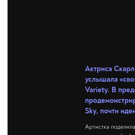
Актриса Скарл
услышала «сво
Variety. В пр
продемонстрир
Sky, почти иде
Артистка поделила