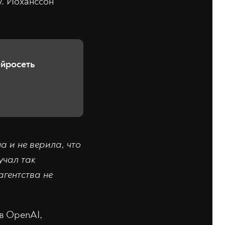
у. Йоханссон
йросеть
 и не верила, что
учал так
гентства не
в OpenAI,