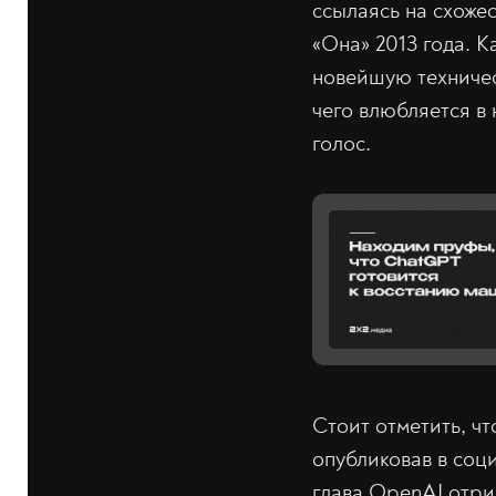
ссылаясь на схожес
«Она» 2013 года. 
новейшую техничес
чего влюбляется в
голос.
Стоит отметить, ч
опубликовав в соц
глава OpenAI отри