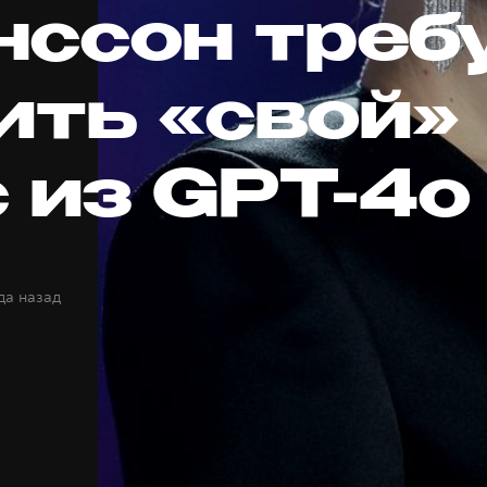
нссон треб
ить «свой»
с из GPT-4o
да назад