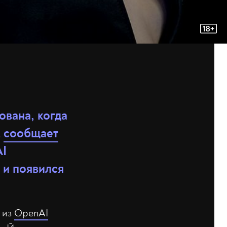
ована, когда
м
сообщает
AI
 и появился
 из
OpenAI