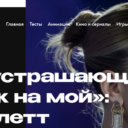
Главная
Тесты
Анимация
Кино и сериалы
Игр
устрашающ
 на мой»:
летт