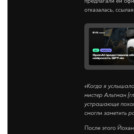
предлагали ей офи
отказалась, ссыла
«Когда я услышала
мистер Альтман [г
устрашающе похоже
смогли заметить р
После этого Йохан