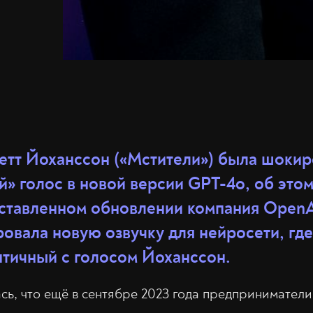
етт Йоханссон («Мстители») была шокир
й» голос в новой версии GPT-4o, об это
едставленном обновлении компания Open
овала новую озвучку для нейросети, где
нтичный с голосом Йоханссон.
сь, что ещё в сентябре 2023 года предприниматели