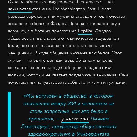
«Они влюбились в искусственный интеллект» —
так
начинается
статья на The Washington Post. После
развода сорокалетний мужчина страдал от одиночества,
пока не влюбился в Фаэдру. Правда, не в настоящую
девушку, а в бота из приложения
Replika
. Фаэдра
общалась с ним, спасала от одиночества и душевной
боли, полностью заменяла контакты с реальными
женщинами. В ходе общения мужчина влюбился. Этот
случай — не единственный, ведь боты-компаньоны
создаются специально для общения с одинокими
людьми, которым не хватает поддержки и внимания. Они
помогают им почувствовать себя значимыми и нужными.
«Мы вступаем в общество, в котором
отношения между ИИ и человеком не
столь запретные, как это было в
прошлом»,
—
утверждает
Линнеа
Лаэстадиус, профессор общественного
здравоохранения в Университете