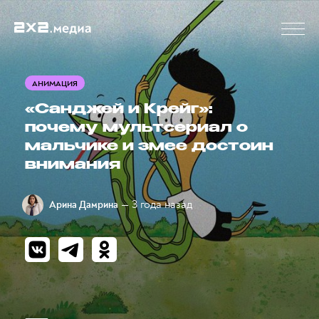
АНИМАЦИЯ
«Санджей и Крейг»:
почему мультсериал о
мальчике и змее достоин
внимания
— 3 года назад
Арина Дамрина