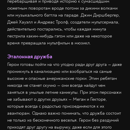
перебарщивая и приводя историю к сумасшедшим
сюжетным поворотам вроде погони за дикими волками
или музыкального баттла на параде. Джим Диршбергер,
Джей Хауэлл и Андреас Тролф, создатели мультсериала,
действительно постарались, чтобы каждая минута
пестрила каким-нибудь гэгом или даже на некоторое
время превращала мультфильм в мюзикл.
Эталонная дружба
Герои готовы пойти на что угодно ради друг друга — даже
проникнуть в канализацию или взобраться на самые
высокие и опасные американские горки. Этим ребятам
никогда не станет скучно — они всегда найдут чем
заняться в унылые летние каникулы. При этом персонажи
не забывают о других друзьях — Меган и Гекторе,
которые всегда с радостью присоединяются к их
авантюрам. Однако важно понимать, что дружба состоит
не только из бесконечного веселья. Герои без раздумий
приходят друг другу на выручку, даже если для этого