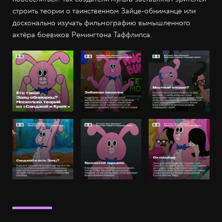
строить теории о таинственном Зайце-обниманце или
досконально изучать фильмографию вымышленного
актёра боевиков Ремингтона Таффлипса.