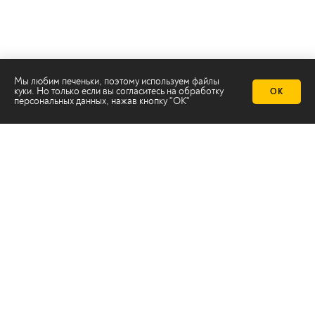
Мы любим печеньки, поэтому используем файлы
куки. Но только если вы согласитесь на
обработку
ОК
персональных данных
, нажав кнопку "ОК"
Телеканал 2х2
Онлайн-эфир
Все авторы
Все темы