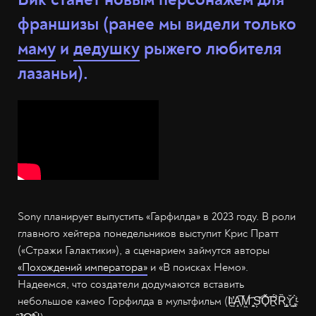
франшизы (ранее мы видели только
маму
и
дедушку
рыжего любителя
лазаньи).
Sony планирует выпустить «Гарфилда» в 2023 году. В роли
главного хейтера понедельников выступит Крис Пратт
(«Стражи Галактики»), а сценарием займутся авторы
«Похождений императора»
и «В поисках Немо».
Надеемся, что создатели додумаются вставить
небольшое камео Горфилда в мультфильм (I̵͉ͪ ̵͈̓A̧͎̅M͖̆́ ̧̯̂S͕ͪ͡Ǒ̘͠Ŕ̠̀Ȑ̡̺Y̆҉͇,̜ͥ̀