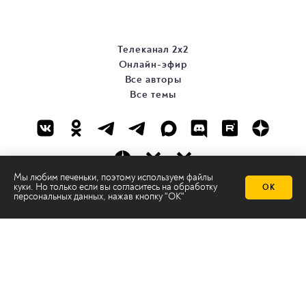
Телеканал 2х2
Онлайн-эфир
Все авторы
Все темы
Мы любим печеньки, поэтому используем файлы
куки. Но только если вы согласитесь на
обработку
ОК
персональных данных
, нажав кнопку "ОК"
© ООО «ТРК «2Х2», 2026
Правовая информация
Политика конфиденциальности
Сайт содержит рекомендательные технологии
Сделано на
Ghost
batman@2x2tv.ru