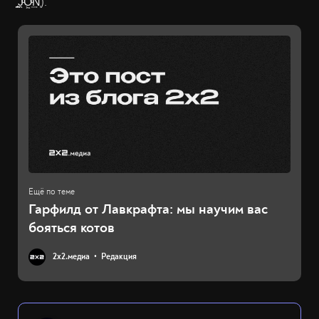
̧̪̑J̯ͨ͘O͖ͨ͢N̑͏̜).
Гарфилд от Лавкрафта: мы научим вас
бояться котов
2х2.медиа
Редакция