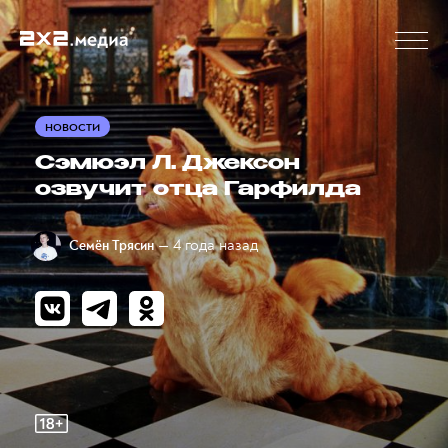
НОВОСТИ
Сэмюэл Л. Джексон
озвучит отца Гарфилда
— 4 года назад
Семён Трясин