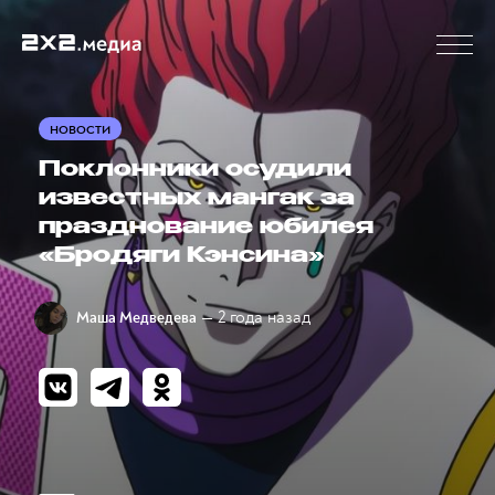
НОВОСТИ
Поклонники осудили
известных мангак за
празднование юбилея
«Бродяги Кэнсина»
— 2 года назад
Маша Медведева