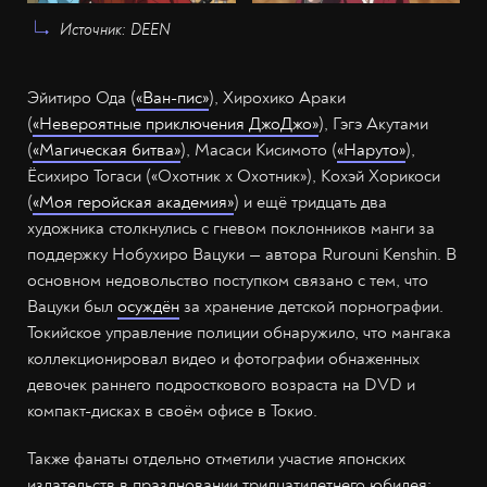
Источник: DEEN
Эйитиро Ода (
«Ван-пис»
), Хирохико Араки
(
«Невероятные приключения ДжоДжо»
), Гэгэ Акутами
(
«Магическая битва»
), Масаси Кисимото (
«Наруто»
),
Ёсихиро Тогаси («Охотник x Охотник»), Кохэй Хорикоси
(
«Моя геройская академия»
) и ещё тридцать два
художника столкнулись с гневом поклонников манги за
поддержку Нобухиро Вацуки — автора Rurouni Kenshin. В
основном недовольство поступком связано с тем, что
Вацуки был
осуждён
за хранение детской порнографии.
Токийское управление полиции обнаружило, что мангака
коллекционировал видео и фотографии обнаженных
девочек раннего подросткового возраста на DVD и
компакт-дисках в своём офисе в Токио.
Также фанаты отдельно отметили участие японских
издательств в праздновании тридцатилетнего юбилея: