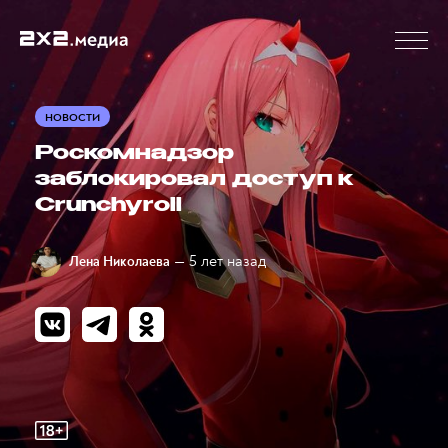
НОВОСТИ
Роскомнадзор
заблокировал доступ к
Crunchyroll
— 5 лет назад
Лена Николаева