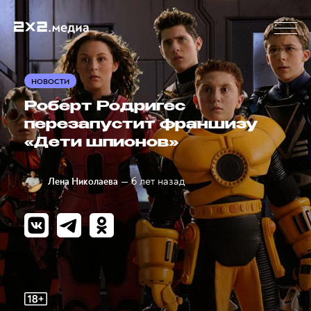
НОВОСТИ
Роберт Родригес
перезапустит франшизу
«Дети шпионов»
— 6 лет назад
Лена Николаева