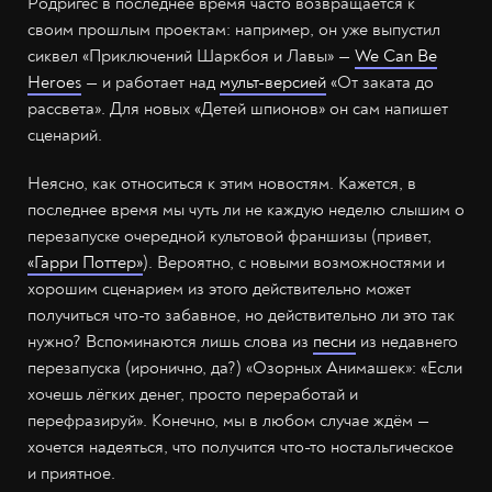
Родригес в последнее время часто возвращается к
своим прошлым проектам: например, он уже выпустил
сиквел «Приключений Шаркбоя и Лавы» —
We Can Be
Heroes
— и работает над
мульт-версией
«От заката до
рассвета». Для новых «Детей шпионов» он сам напишет
сценарий.
Неясно, как относиться к этим новостям. Кажется, в
последнее время мы чуть ли не каждую неделю слышим о
перезапуске очередной культовой франшизы (привет,
«Гарри Поттер»
). Вероятно, с новыми возможностями и
хорошим сценарием из этого действительно может
получиться что-то забавное, но действительно ли это так
нужно? Вспоминаются лишь слова из
песни
из недавнего
перезапуска (иронично, да?) «Озорных Анимашек»: «Если
хочешь лёгких денег, просто переработай и
перефразируй». Конечно, мы в любом случае ждём —
хочется надеяться, что получится что-то ностальгическое
и приятное.