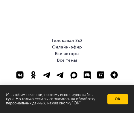
Телеканал 2х2
Онлайн-эфир
Все авторы
Все темы
Мы любим печеньки, поэтому используем файлы
куки. Но только если вы согласитесь на
обработку
ОК
персональных данных
, нажав кнопку "ОК"
© ООО «ТРК «2Х2», 2026
Правовая информация
Политика конфиденциальности
Сайт содержит рекомендательные технологии