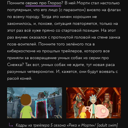
Помните
серию про Глорзо
? В ней Морти стал настолько
популярным, что его лицо (с паразитом) висело на флагах
по всему городу. Тогда это ничем хорошим не
закончилось, и, похоже, ситуация повторяется, только на
этот раз всё хуже прямо со стартовой позиции. На этот
раз внучек оказался с проткнутой головой на стене замка
псов-воителей. Помните того зелёного пса в
киберкостюме из прошлых трейлеров, которого все
приняли за возвращение умных собак из серии про
Снежка? Так вот, умных собак не ждите, тут новая раса
разумных четвероногих. И, кажется, они будут воевать с
расой коней.
Кадры из трейлера 5 сезона
«Рика и Морти»
/ [adult swim]