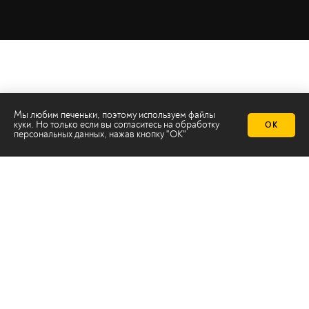
Мы любим печеньки, поэтому используем файлы
куки. Но только если вы согласитесь на
обработку
ОК
персональных данных
, нажав кнопку "ОК"