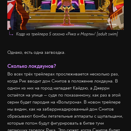
Кадр из трейлера 5 сезона
«Рика и Морти»
/ [adult swim]
Однако, есть одна загвоздка.
Сколько локдаунов?
Во всех трёх трейлерах прослеживается несколько раз,
когда Рик вводит дом Смитов в положение локдауна. В
одном из них на город нападает Кайдзю, а Джерри
остаётся на улице — судя по показанному, как раз в этой
серии будет пародия на «Вольтрона». В новом трейлере
мы видим, как на забаррикадированный дом Смитов
сбрасывают бомбы летательные аппараты с щупальцами,
которые потом будут фигурировать в битве тучи
летающих тарелок Рика. Это сюжет, когда Смитов будет