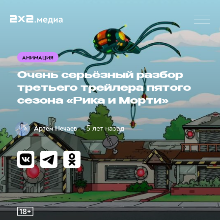
АНИМАЦИЯ
Очень серьёзный разбор
третьего трейлера пятого
сезона «Рика и Морти»
— 5 лет назад
Артём Нечаев