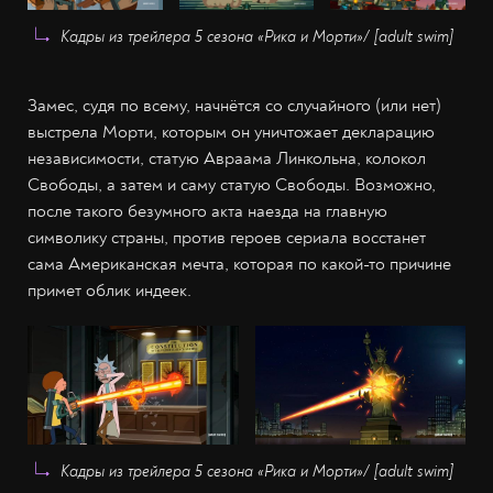
Кадры из трейлера 5 сезона
«Рика и Морти»
/ [adult swim]
Замес, судя по всему, начнётся со случайного (или нет)
выстрела Морти, которым он уничтожает декларацию
независимости, статую Авраама Линкольна, колокол
Свободы, а затем и саму статую Свободы. Возможно,
после такого безумного акта наезда на главную
символику страны, против героев сериала восстанет
сама Американская мечта, которая по какой-то причине
примет облик индеек.
Кадры из трейлера 5 сезона
«Рика и Морти»
/ [adult swim]