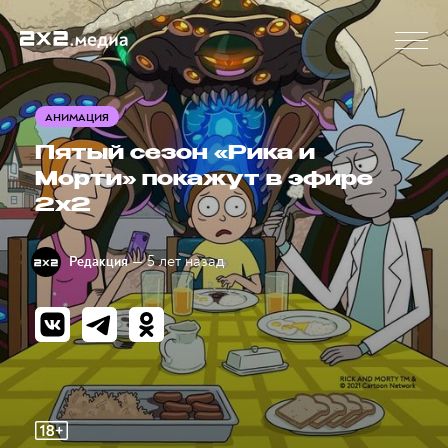
АНИМАЦИЯ
Пятый сезон «Рика и
Морти» покажут в эфире
2х2
— 5 лет назад
Редакция