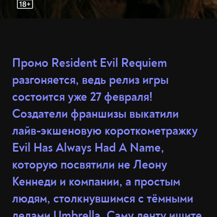
Промо Resident Evil Requiem
разгоняется, ведь релиз игры
состоится уже 27 февраля!
Создатели франшизы выкатили
лайв-экшеновую короткометражку
Evil Has Always Had A Name,
которую посвятили не Леону
Кеннеди и компании, а простым
людям, столкнувшимся с тёмными
делами Umbrella. Саму ленту ищите