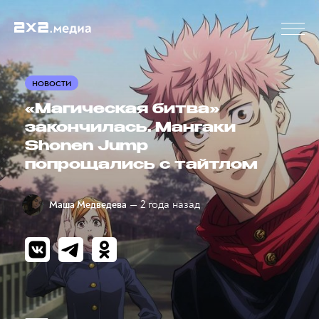
НОВОСТИ
«Магическая битва»
закончилась. Мангаки
Shonen Jump
попрощались с тайтлом
— 2 года назад
Маша Медведева