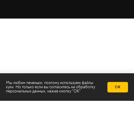
Мы любим печеньки, поэтому используем файлы
куки. Но только если вы согласитесь на
обработку
ОК
персональных данных
, нажав кнопку "ОК"
Телеканал 2х2
Онлайн-эфир
Все авторы
Все темы