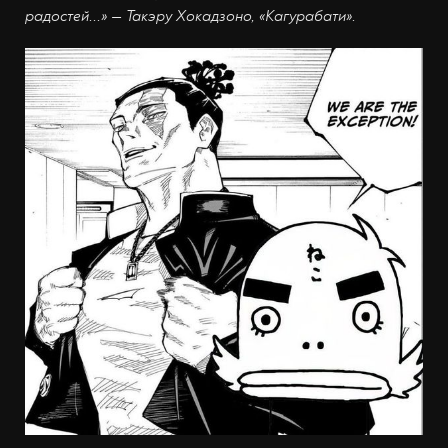
радостей...» — Такэру Хокадзоно, «Кагурабати».