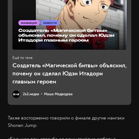
Создатель «Магической битвы» объяснил,
почему он сделал Юдзи Итадори
главным героем
2х2.медиа
Маша Медведева
Также восторженно говорили о финале другие мангаки
Shonen Jump:
«Большое вам спасибо за вашу тяжёлую работу в