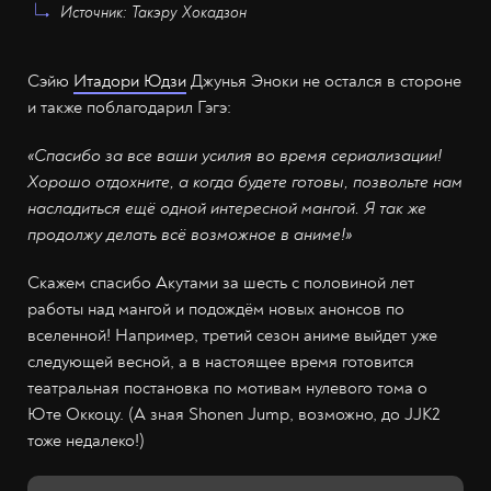
Источник: Такэру Хокадзон
Сэйю
Итадори Юдзи
Джунья Эноки не остался в стороне
и также поблагодарил Гэгэ:
«Спасибо за все ваши усилия во время сериализации!
Хорошо отдохните, а когда будете готовы, позвольте нам
насладиться ещё одной интересной мангой. Я так же
продолжу делать всё возможное в аниме!»
Скажем спасибо Акутами за шесть с половиной лет
работы над мангой и подождём новых анонсов по
вселенной! Например, третий сезон аниме выйдет уже
следующей весной, а в настоящее время готовится
театральная постановка по мотивам нулевого тома о
Юте Оккоцу. (А зная Shonen Jump, возможно, до JJK2
тоже недалеко!)