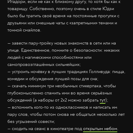
Итадори, если не как к близкому другу, то хотя бы как к
товарищу. Собственно, поэтому очень в стиле Юдзи
было бы тратить своё время на постоянные прогулки с
друзьями или смешные чаты с «запретными» темами и
тонной смайлов.
— завести пару-тройку новых знакомств в сети или на
улице. Единственное, помните о безопасности: никаких
людей с магическими способностями или
самопровозглашённых сильнейших;
— устроить ночёвку в лучших традициях Голливуда: пицца,
комедии и обсуждения лучшей позы для сна;
— скачать минимум три необычных стикерпака, чтобы
глубокомысленно спамить ими во время серьёзных
обсуждений (а наборы от 2х2 можно забрать
тут
);
— вспомнить кого-то из одноклассников и написать им
пару слов, чтобы потом снова не общаться несколько лет
без угрызений совести;
— сходить на сеанс в кинотеатре под
открытым небом
.