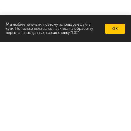
Мы любим печеньки, поэтому используем файлы
куки. Но только если вы согласитесь на
обработку
ОК
персональных данных
, нажав кнопку "ОК"
Телеканал 2х2
Онлайн-эфир
Все авторы
Все темы