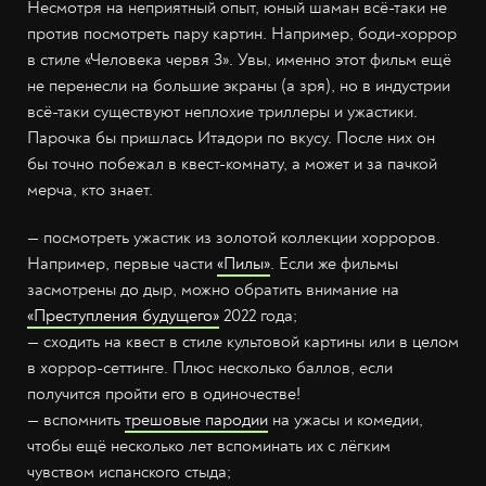
Несмотря на неприятный опыт, юный шаман всё-таки не
против посмотреть пару картин. Например, боди-хоррор
в стиле «Человека червя 3». Увы, именно этот фильм ещё
не перенесли на большие экраны (а зря), но в индустрии
всё-таки существуют неплохие триллеры и ужастики.
Парочка бы пришлась Итадори по вкусу. После них он
бы точно побежал в квест-комнату, а может и за пачкой
мерча, кто знает.
— посмотреть ужастик из золотой коллекции хорроров.
Например, первые части
«Пилы»
. Если же фильмы
засмотрены до дыр, можно обратить внимание на
«Преступления будущего»
2022 года;
— сходить на квест в стиле культовой картины или в целом
в хоррор-сеттинге. Плюс несколько баллов, если
получится пройти его в одиночестве!
— вспомнить
трешовые пародии
на ужасы и комедии,
чтобы ещё несколько лет вспоминать их с лёгким
чувством испанского стыда;