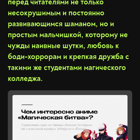
перед читателями не только
несокрушимым и постоянно
развивающимся шаманом, но и
простым мальчишкой, которому не
чужды наивные шутки, любовь к
боди-хоррорам и крепкая дружба с
такими же студентами магического
колледжа.