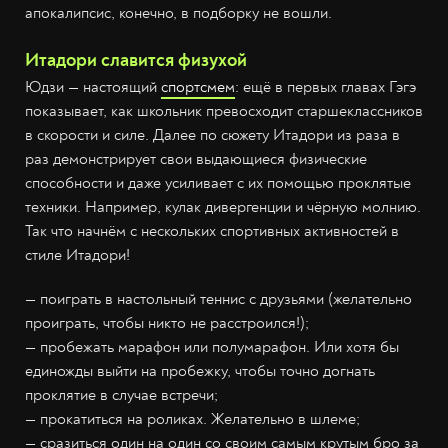
апокалипсис, конечно, в подборку не вошли.
Итадори славится физухой
Юдзи — настоящий
спортсмем
: ещё в первых главах Гэгэ
показывает, как школьник превосходит старшеклассников
в скорости и силе. Далее по сюжету Итадори из раза в
раз демонстрирует свои выдающиеся физические
способности и даже усиливает с их помощью проклятые
техники. Например, кулак дивергенции и чёрную молнию.
Так что начнём с нескольких спортивных активностей в
стиле Итадори!
— поиграть в настольный теннис с друзьями (желательно
проиграть, чтобы никто не расстроился!);
— пробежать марафон или полумарафон. Или хотя бы
единожды выйти на пробежку, чтобы точно догнать
проклятие в случае встречи;
— прокатиться на роликах. Желательно в шлеме;
— сразиться один на один со своим самым крутым бро за