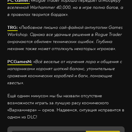
PC
Gamer:
«
Rogue
Trader хорошо передаёт атмосферу
вселенной Warhammer 40,000, но в игре полно багов, а
в правилах творится бардак».
TRG:
«Любовное письмо сай-файной антиутопии Games
Workshop. Однако все удачные решения в Rogue Trader
омрачаются обилием технических ошибок. Глубина
механик также может оттолкнуть некоторых игроков».
PCGamesN:
«Всё веселье от изучения лора и общения с
напарниками хоронят шаткий баланс, утомительные
сражения космических кораблей и баги, ломающие
квесты».
Ещё одним минусом мы бы назвали отсутствие
возможности играть за лучшую расу космического
«Вархаммера» — орков. Надеемся, ситуация исправится в
одном из DLC!