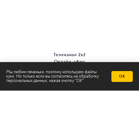
Телеканал 2х2
Онлайн-эфир
Все авторы
Мы любим печеньки, поэтому используем файлы
Все темы
куки. Но только если вы согласитесь на
обработку
ОК
персональных данных
, нажав кнопку "ОК"
© ООО «ТРК «2Х2», 2026
Правовая информация