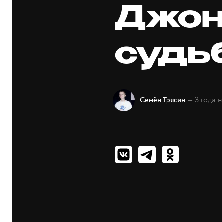
Джон
судь
— 3 года 
Семён Трясин