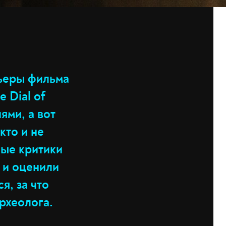
ьеры фильма
 Dial of
ями, а вот
кто и не
ные критики
 и оценили
я, за что
рхеолога.