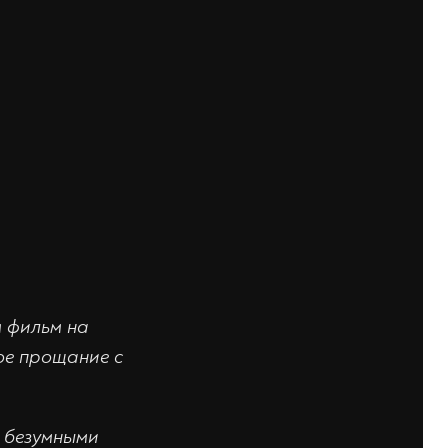
м фильм на
ое прощание с
х безумными