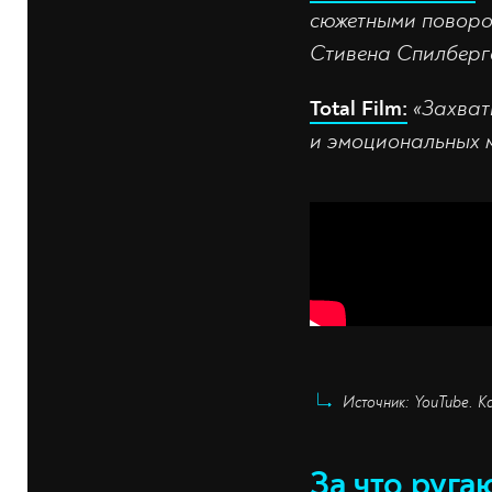
сюжетными поворо
Стивена Спилберга
Total Film:
«Захват
и эмоциональных 
Источник: YouTube. Ка
За что руга