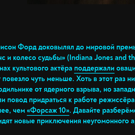
исон Форд доковылял до мировой прем
 и колесо судьбы» (Indiana Jones and the
ннах культового актёра
поддержали
оваци
повезло чуть меньше. Хоть в этот раз ни
одильнике от ядерного взрыва, но запад
ли повод придраться к работе режиссёра
нее, чем
«Форсаж 10»
. Давайте разберёмс
видят новые приключения неугомонного а