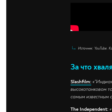
Источник: YouTube. Ка
За что хвал
Slashfilm:
«"Индиа
высокотанковом то
самым известным 
The Independent:
«