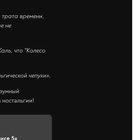
я трата времени,
е не
аль, что "Колесо
ьгической чепухи».
езумный
 ностальгии!
нсе 5»