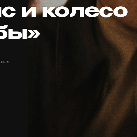
с и колесо
бы»
назад