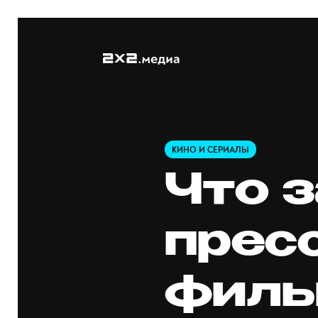
КИНО И СЕРИАЛЫ
Что 
прес
филь