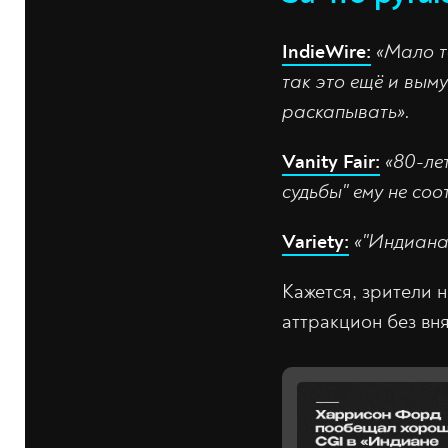
IndieWire:
«Мало т
так это ещё и вым
раскапывать».
Vanity Fair:
«80-ле
судьбы" ему не соот
Variety:
«"Индиана 
Кажется, зрители 
аттракцион без вня