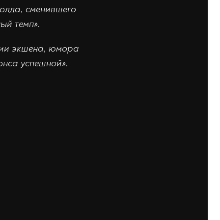
олда, сменившего
ый темп».
нии экшена, юмора
нса успешной».