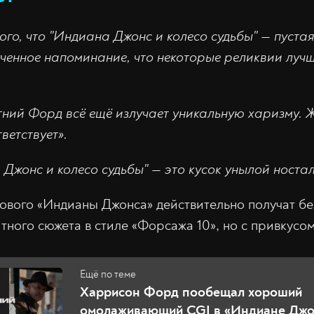
ого, что "Индиана Джонс и колесо судьбы" — пуста
ученное напоминание, что некоторые реликвии лучш
тний Форд всё ещё излучает уникальную харизму. Ж
ветствует».
Джонс и колесо судьбы" — это кусок унылой ностал
нового «Индианы Джонса» действительно получат б
тного сюжета в стиле «Форсажа 10», но с привкусом
Харрисон Форд пообещал хороший
омолаживающий CGI в «Индиане Джо