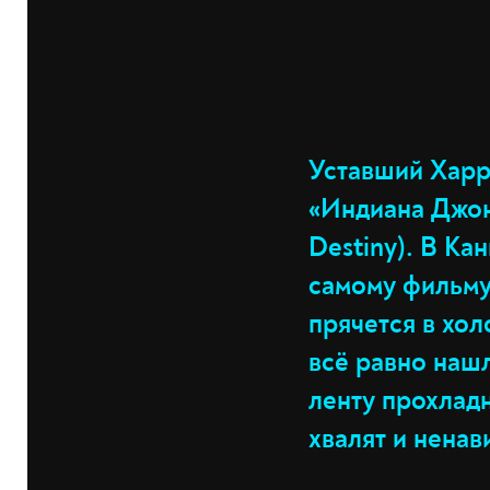
Уставший Харр
«Индиана Джонс
Destiny). В Ка
самому фильму 
прячется в хол
всё равно наш
ленту прохлад
хвалят и нена