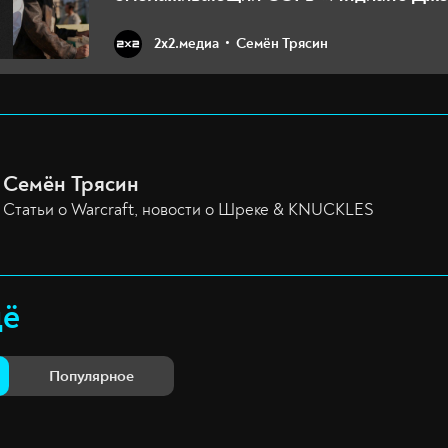
2х2.медиа
Семён Трясин
Семён Трясин
Статьи о Warcraft, новости о Шреке & KNUCKLES
щё
Популярное