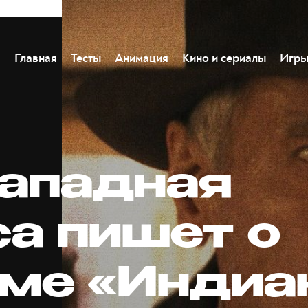
Главная
Тесты
Анимация
Кино и сериалы
Игр
западная
са пишет о
ме «Индиа