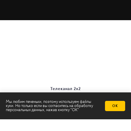
Телеканал 2х2
Онлайн-эфир
Все авторы
Мы любим печеньки, поэтому используем файлы
куки. Но только если вы согласитесь на
обработку
ОК
Все темы
персональных данных
, нажав кнопку "ОК"