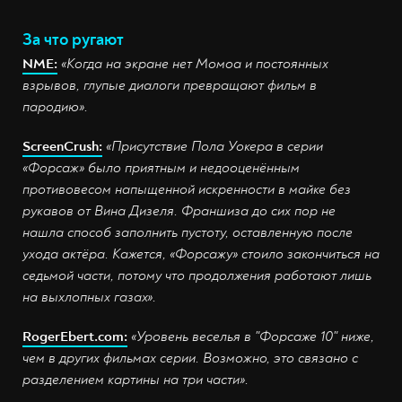
За что ругают
NME:
«Когда на экране нет Момоа и постоянных
взрывов, глупые диалоги превращают фильм в
пародию».
ScreenCrush:
«Присутствие Пола Уокера в серии
«Форсаж» было приятным и недооценённым
противовесом напыщенной искренности в майке без
рукавов от Вина Дизеля. Франшиза до сих пор не
нашла способ заполнить пустоту, оставленную после
ухода актёра. Кажется, «Форсажу» стоило закончиться на
седьмой части, потому что продолжения работают лишь
на выхлопных газах».
RogerEbert.com:
«Уровень веселья в "Форсаже 10" ниже,
чем в других фильмах серии. Возможно, это связано с
разделением картины на три части».