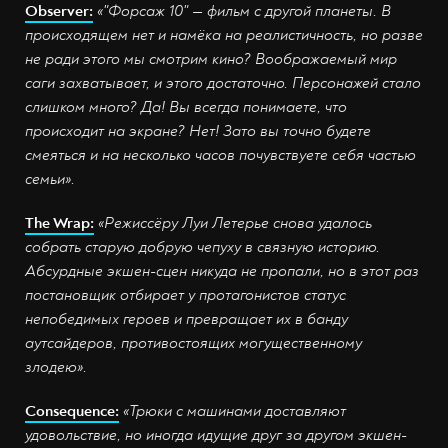
Observer:
«"Форсаж 10" — фильм с другой планеты. В
происходящем нет и намёка на реалистичность, но разве
не ради этого мы смотрим кино? Воображаемый мир
саги захватывает, и этого достаточно. Персонажей стало
слишком много? Да! Вы всегда понимаете, что
происходит на экране? Нет! Зато вы точно будете
смеяться и на несколько часов почувствуете себя частью
семьи».
The Wrap:
«Режиссёру Луи Летерье снова удалось
собрать старую добрую чепуху в связную историю.
Абсурдные экшен-сцен никуда не пропали, но в этот раз
постановщик отбирает у протагонистов статус
непобедимых героев и превращает их в банду
аутсайдеров, противостоящих могущественному
злодею».
Consequence:
«Трюки с машинами доставляют
удовольствие, но иногда идущие друг за другом экшен-