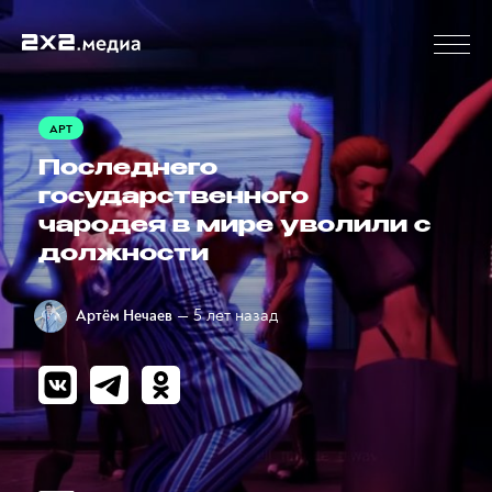
АРТ
Последнего
государственного
чародея в мире уволили с
должности
— 5 лет назад
Артём Нечаев