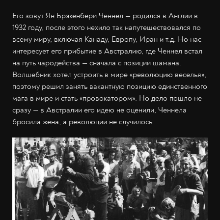
Его зовут Ян Брэкенбери Ченнел — родился в Англии в
1932 году, после этого нехило так напутешествовался по
всему миру, включая Канаду, Европу, Иран и т.д. Но нас
интересует его прибытие в Австралию, где Ченнел встал
на путь чародейства — сначала с позиции шамана.
Волшебник хотел устроить в мире «революцию веселья»,
поэтому решил занять вакантную позицию единственного
мага в мире и стать «провокатором». Но дело пошло не
сразу — в Австралии его идею не оценили, Ченнела
бросила жена, а революции не случилось.