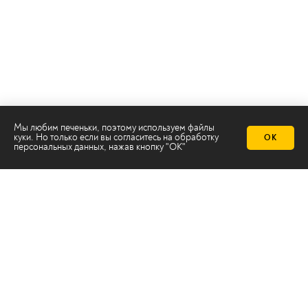
Мы любим печеньки, поэтому используем файлы
куки. Но только если вы согласитесь на
обработку
ОК
персональных данных
, нажав кнопку "ОК"
Телеканал 2х2
Онлайн-эфир
Все авторы
Все темы