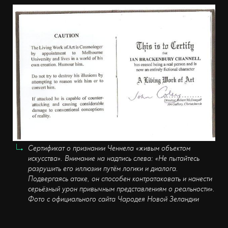
Сертификат о признании Ченнела «живым объектом
искусства». Внимание на надпись слева: «Не пытайтесь
разрушить его иллюзии путём логики и диалога.
Подвергаясь атаке, он способен контратаковать и нанести
серьёзный урон привычным представлениям о реальности».
Фото с официального сайта Чародея Новой Зеландии