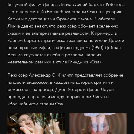
безумный фильм Дэвида Линча «Синий бархат» 1986 года
— это переснятый «Волшебник страны Оз» по сценарию
Кафки и с декорациями Фрэнсиса Бэкона. Любители
Линча давно знают, что режиссёр обожает вселенную
сказки и её альтернативные реальности. К примеру, в
«Синем бархате» трагическая женщина по имени Дороти
носит красные туфли; в «Диких сердцем» (1990) Добрая
Ведьма спускается с неба в розовом шаре из
жевательной резинки в стиле Глинды из «Оза».
Режиссёр Александр О. Филипп представляет собрание
из шести видеоэссе, в каждом из которых критики и
режиссёры, например, Джон Уотерс и Дэвид Лоури,
проводят параллели между творчеством Линча и
«Волшебником страны Оз».