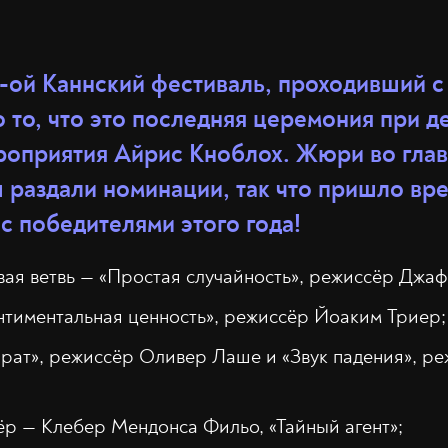
ой Каннский фестиваль, проходивший с 1
 то, что это последняя церемония при 
роприятия Айрис Кноблох. Жюри во глав
раздали номинации, так что пришло вр
с победителями этого года!
вая ветвь — «Простая случайность», режиссёр Джа
нтиментальная ценность», режиссёр Йоаким Триер;
рат», режиссёр Оливер Лаше и «Звук падения», р
р — Клебер Мендонса Фильо, «Тайный агент»;