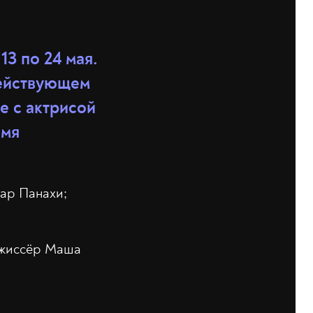
3 по 24 мая.
действующем
е с актрисой
емя
фар Панахи;
ежиссёр Маша