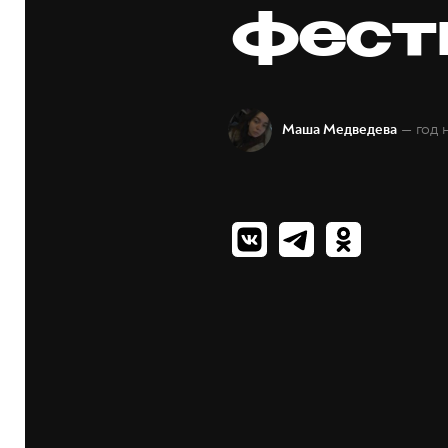
фест
— год 
Маша Медведева