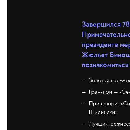
Завершился 78-
Примечательно
президенте ме
Жюльет Бинош 
познакомиться 
Золотая пальмо
Гран-при — «Се
Приз жюри: «Си
Шилински;
Лучший режиссё