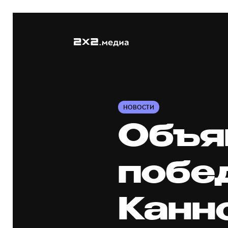
НОВОСТИ
Объя
побе
Канн