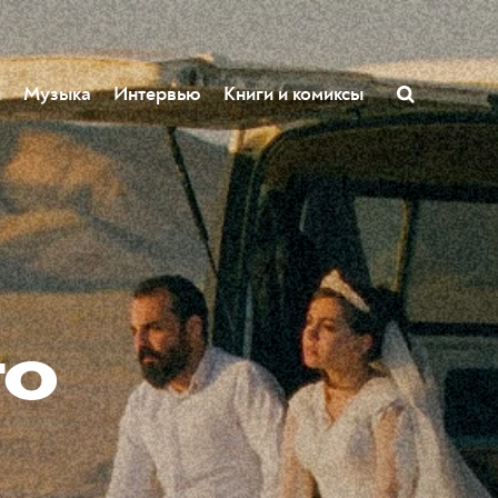
ы
Музыка
Интервью
Книги и комиксы
го