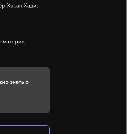
ёр Хасан Хади;
 матери»;
жно знать о