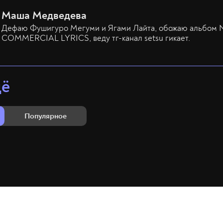
Маша Медведева
Дефаю Фушигуро Мегуми и Ягами Лайта, обожаю альбом
COMMERCIAL LYRICS, веду тг-канал setsu гикает.
щё
Популярное