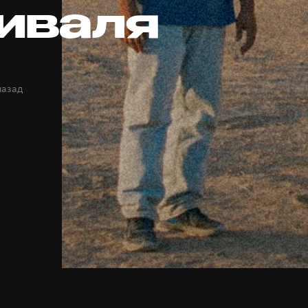
иваля
назад