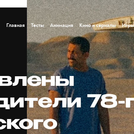
Главная
Тесты
Анимация
Кино и сериалы
Игр
влены
дители 78-
ского