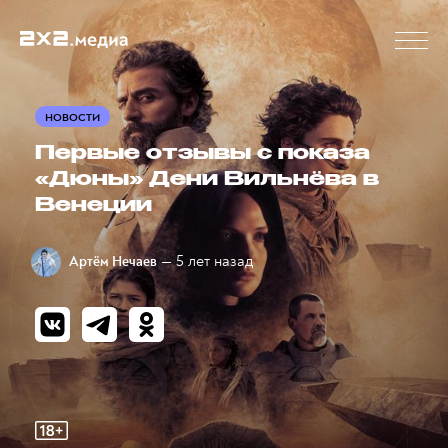
НОВОСТИ
Первые отзывы с показа
«Дюны» Дени Вильнёва в
Венеции
— 5 лет назад
Артём Нечаев