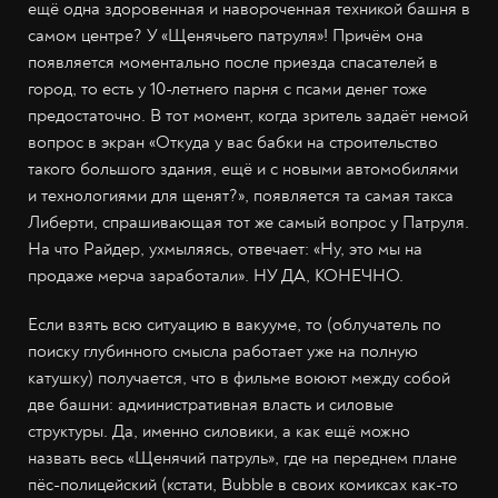
ещё одна здоровенная и навороченная техникой башня в
самом центре? У «Щенячьего патруля»! Причём она
появляется моментально после приезда спасателей в
город, то есть у 10-летнего парня с псами денег тоже
предостаточно. В тот момент, когда зритель задаёт немой
вопрос в экран «Откуда у вас бабки на строительство
такого большого здания, ещё и с новыми автомобилями
и технологиями для щенят?», появляется та самая такса
Либерти, спрашивающая тот же самый вопрос у Патруля.
На что Райдер, ухмыляясь, отвечает: «Ну, это мы на
продаже мерча заработали». НУ ДА, КОНЕЧНО.
Если взять всю ситуацию в вакууме, то (облучатель по
поиску глубинного смысла работает уже на полную
катушку) получается, что в фильме воюют между собой
две башни: административная власть и силовые
структуры. Да, именно силовики, а как ещё можно
назвать весь «Щенячий патруль», где на переднем плане
пёс-полицейский (кстати, Bubble в своих комиксах как-то