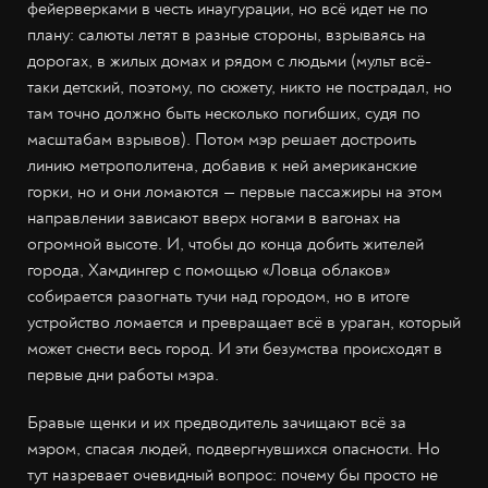
фейерверками в честь инаугурации, но всё идет не по
плану: салюты летят в разные стороны, взрываясь на
дорогах, в жилых домах и рядом с людьми (мульт всё-
таки детский, поэтому, по сюжету, никто не пострадал, но
там точно должно быть несколько погибших, судя по
масштабам взрывов). Потом мэр решает достроить
линию метрополитена, добавив к ней американские
горки, но и они ломаются — первые пассажиры на этом
направлении зависают вверх ногами в вагонах на
огромной высоте. И, чтобы до конца добить жителей
города, Хамдингер с помощью «Ловца облаков»
собирается разогнать тучи над городом, но в итоге
устройство ломается и превращает всё в ураган, который
может снести весь город. И эти безумства происходят в
первые дни работы мэра.
Бравые щенки и их предводитель зачищают всё за
мэром, спасая людей, подвергнувшихся опасности. Но
тут назревает очевидный вопрос: почему бы просто не