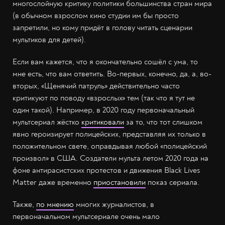
многослойную критику политики большинства стран мира
(в обычном взрослом кино студии им бы просто
запретили, но кому придёт в голову читать сценарии
мультиков для детей).
Если вам кажется, что я окончательно сошёл с ума, то
мне есть, что вам ответить. Во-первых, конечно, да, а, во-
вторых, «Щенячий патруль» действительно часто
критикуют по поводу «взрослых» тем (так что я тут не
один такой). Например, в 2020 году первоначальный
мультсериал жёстко
критиковали
за то, что тот слишком
явно героизирует полицейских, представляя их только в
положительном свете, оправдывая любой «полицейский
произвол» в США. Создатели мульта летом 2020 года на
фоне антирасистских протестов и движения Black Lives
Matter даже временно
приостановили
показ сериала.
Также,
по мнению
многих журналистов, в
первоначальном мультсериале очень мало