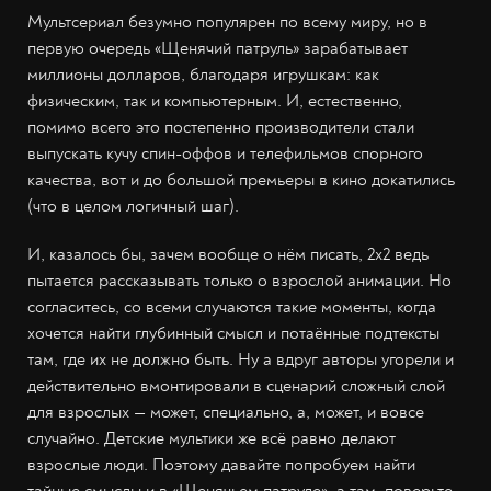
Мультсериал безумно популярен по всему миру, но в
первую очередь «Щенячий патруль» зарабатывает
миллионы долларов, благодаря игрушкам: как
физическим, так и компьютерным. И, естественно,
помимо всего это постепенно производители стали
выпускать кучу спин-оффов и телефильмов спорного
качества, вот и до большой премьеры в кино докатились
(что в целом логичный шаг).
И, казалось бы, зачем вообще о нём писать, 2х2 ведь
пытается рассказывать только о взрослой анимации. Но
согласитесь, со всеми случаются такие моменты, когда
хочется найти глубинный смысл и потаённые подтексты
там, где их не должно быть. Ну а вдруг авторы угорели и
действительно вмонтировали в сценарий сложный слой
для взрослых — может, специально, а, может, и вовсе
случайно. Детские мультики же всё равно делают
взрослые люди. Поэтому давайте попробуем найти
тайные смыслы и в «Щенячьем патруле», а там, поверьте,