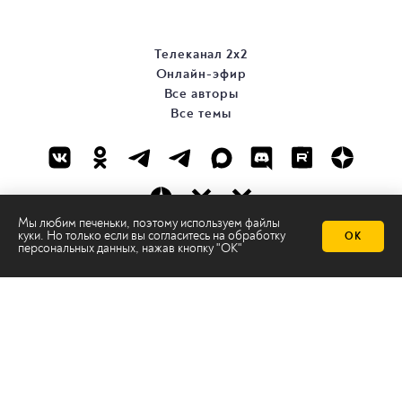
Телеканал 2х2
Онлайн-эфир
Все авторы
Все темы
Мы любим печеньки, поэтому используем файлы
куки. Но только если вы согласитесь на
обработку
ОК
© ООО «ТРК «2Х2», 2026
персональных данных
, нажав кнопку "ОК"
Правовая информация
Политика конфиденциальности
Сайт содержит рекомендательные технологии
Сделано на
Ghost
batman@2x2tv.ru
18+