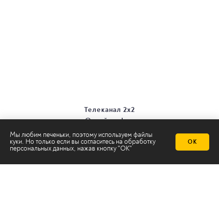
Телеканал 2х2
Онлайн-эфир
Все авторы
Мы любим печеньки, поэтому используем файлы
куки. Но только если вы согласитесь на
обработку
Все темы
ОК
персональных данных
, нажав кнопку "ОК"
© ООО «ТРК «2Х2», 2026