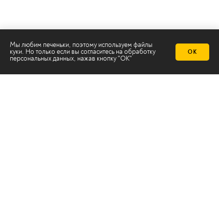
Мы любим печеньки, поэтому используем файлы
куки. Но только если вы согласитесь на
обработку
ОК
персональных данных
, нажав кнопку "ОК"
Телеканал 2х2
Онлайн-эфир
Все авторы
Все темы
© ООО «ТРК «2Х2», 2026
Правовая информация
Политика конфиденциальности