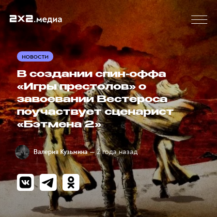
НОВОСТИ
В создании спин-оффа
«Игры престолов» о
завоевании Вестероса
поучаствует сценарист
«Бэтмена 2»
— 2 года назад
Валерия Кузьмина