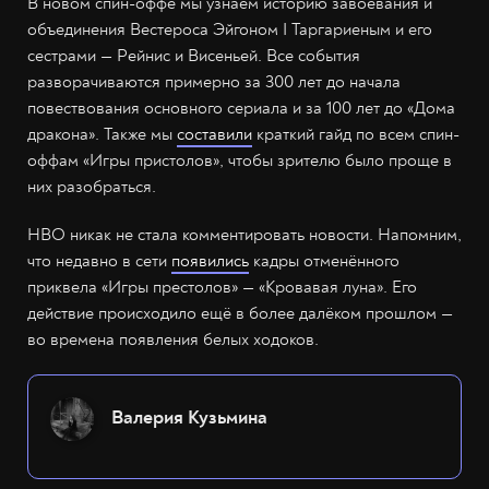
В новом спин-оффе мы узнаем историю завоевания и
объединения Вестероса Эйгоном I Таргариеным и его
сестрами — Рейнис и Висеньей. Все события
разворачиваются примерно за 300 лет до начала
повествования основного сериала и за 100 лет до «Дома
дракона». Также мы
составили
краткий гайд по всем спин-
оффам «Игры пристолов», чтобы зрителю было проще в
них разобраться.
HBO никак не стала комментировать новости. Напомним,
что недавно в сети
появились
кадры отменённого
приквела «Игры престолов» — «Кровавая луна». Его
действие происходило ещё в более далёком прошлом —
во времена появления белых ходоков.
Валерия Кузьмина