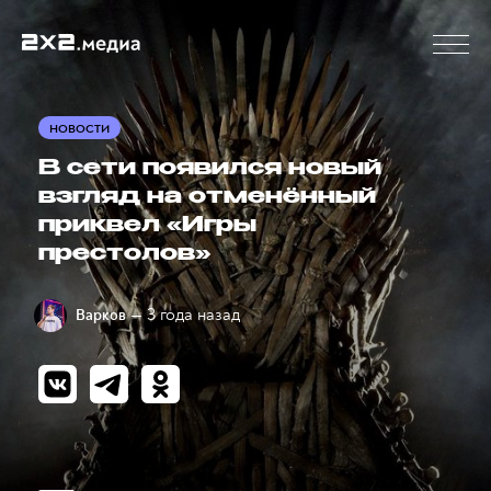
НОВОСТИ
В сети появился новый
взгляд на отменённый
приквел «Игры
престолов»
— 3 года назад
Варков