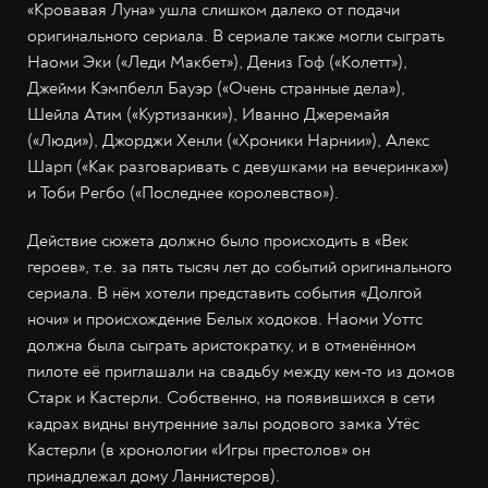
«Кровавая Луна» ушла слишком далеко от подачи
оригинального сериала. В сериале также могли сыграть
Наоми Эки («Леди Макбет»), Дениз Гоф («Колетт»),
Джейми Кэмпбелл Бауэр («Очень странные дела»),
Шейла Атим («Куртизанки»), Иванно Джеремайя
(«Люди»), Джорджи Хенли («Хроники Нарнии»), Алекс
Шарп («Как разговаривать с девушками на вечеринках»)
и Тоби Регбо («Последнее королевство»).
Действие сюжета должно было происходить в «Век
героев», т.е. за пять тысяч лет до событий оригинального
сериала. В нём хотели представить события «Долгой
ночи» и происхождение Белых ходоков. Наоми Уоттс
должна была сыграть аристократку, и в отменённом
пилоте её приглашали на свадьбу между кем-то из домов
Старк и Кастерли. Собственно, на появившихся в сети
кадрах видны внутренние залы родового замка Утёс
Кастерли (в хронологии «Игры престолов» он
принадлежал дому Ланнистеров).