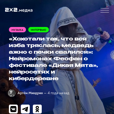
МУЗЫКА
ИНТЕРВЬЮ
«Хохотали так, что вся
изба тряслась, медведь
ажно с печки свалился»:
Нейромонах Феофан о
фестивале «Дикая Мята»,
нейросетях и
кибердеревне
— 4 года назад
Артём Миндрин