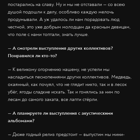
постарались на славу. Ну и мы не отставали — со всею
душой подошли к делу, особливо каждую мелочь
продумывали. А уж удалось ли нам порадовать люд
честной, это уже добрым молодцам да красным девицам,
что поле с нами топтали, знать лучше.
— А смотрели выступления других коллективов?
Понравился ли кто-то?
— К великому огорчению нашему, не успели мы
насладиться песнопениями других коллективов. Медведь,
окаянный, как почуял, что не глядит никто, так и в лесок
убёг, ягоды сладкие искать. Так и гонялись за ним по
лесам до самого заката, все лапти стёрли.
— А планируете ли выступления с акустическими
альбомами?
— Дюже годный релиз предстоит — выпустим мы мини-