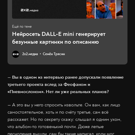
Нейросеть DALL-E mini генерирует
безумные картинки по описанию
2х2.медиа
Семён Трясин
— Вы в одном из интервью ранее допускали появление
третьего проекта вслед за Феофаном и
«Пневмослоном». Нет ли уже реальных планов?
— А это вы у него спросить извольте. Он вам, как лицо
самостоятельное, хоть и по счёту третье, сам всё
расскажет. Но по секрету скажу: слышал я одним ухом,
что альбом-то готовенький почти. Дюже лепые
песнопения вышли, сам бы такие написал, коли мог.