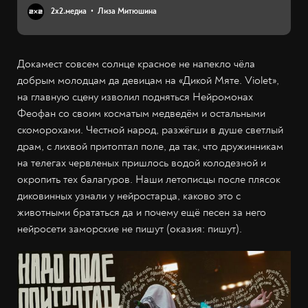
2х2.медиа
Лиза Митюшина
Докамест совсем солнце красное не напекло чёла
добрым молодцам да девицам на «Дикой Мяте. Violet»,
на главную сцену изволил подняться Нейромонах
Феофан со своим косматым медведём и остальными
скоморохами. Честной народ, разжёгши в душе светлый
драм, с лихвой притоптал поле, да так, что дружинникам
на телегах червленых пришлось водой колодезной и
окропить тех балагуров. Наши летописцы после плясок
диковинных узнали у нейростарца, каково это с
животными брататься да и почему ещё песен за него
нейросети заморские не пишут (оказия: пишут).