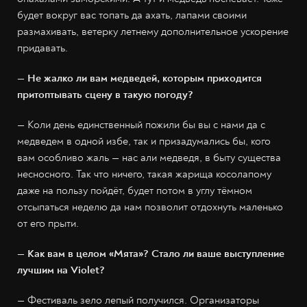
будет вокруг вас топать да ахать, лапами своими
размахивать, ветерку летнему дополнительное ускорение
придавать.
— Не жалко ли вам медведей, которым приходится
притоптывать сцену в такую погоду?
— Коли день единственный пожили бы вы с нами да с
медведем в одной избе, так и призадумались бы, кого
вам особливо жаль — нас али медведя, в быту существа
несносного. Так что ничего, такая жарища косолапому
даже на пользу пойдёт, будет потом в углу тёмном
отсыпаться неделю да нам позволит отдохнуть маленько
от его прыти.
— Как вам в целом «Мята»? Стало ли ваше выступление
лучшим на Violet?
— Фестиваль зело лепый получился. Организаторы