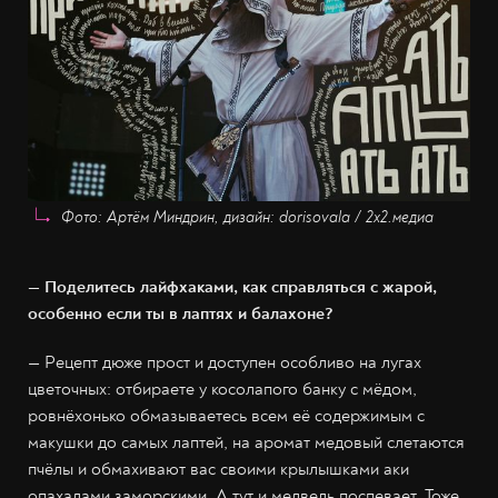
Фото: Артём Миндрин, дизайн: dorisovala / 2х2.медиа
— Поделитесь лайфхаками, как справляться с жарой,
особенно если ты в лаптях и балахоне?
— Рецепт дюже прост и доступен особливо на лугах
цветочных: отбираете у косолапого банку с мёдом,
ровнёхонько обмазываетесь всем её содержимым с
макушки до самых лаптей, на аромат медовый слетаются
пчёлы и обмахивают вас своими крылышками аки
опахалами заморскими. А тут и медведь поспевает. Тоже