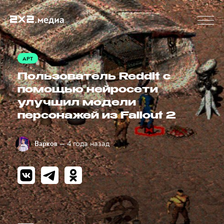
АРТ
Пользователь Reddit с
помощью нейросети
улучшил модели
персонажей из Fallout 2
— 4 года назад
Варков