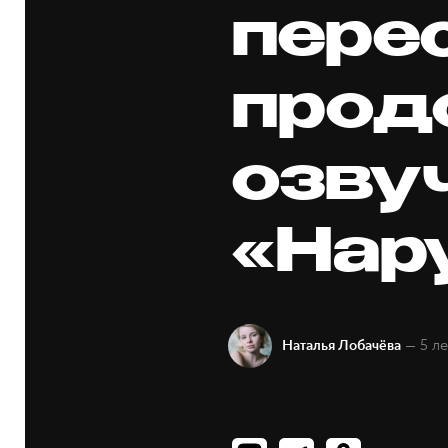
пере
прод
озву
«Нар
— 5 ле
Наталья Лобачёва