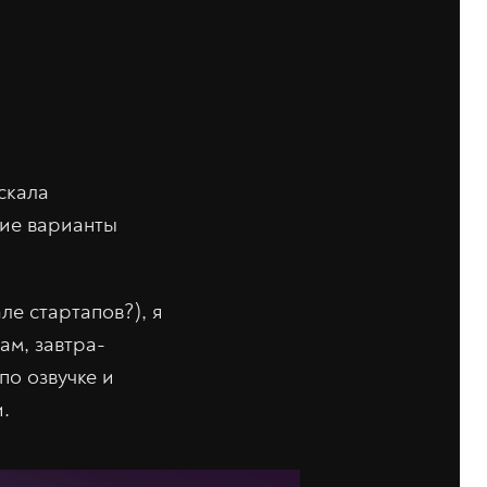
скала
гие варианты
ле стартапов?), я
ам, завтра-
по озвучке и
.