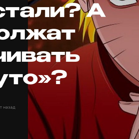
стали? А
олжат
чивать
уто»?
т назад