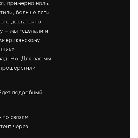
ся, примерно ноль.
етили, больше пяти
 это достаточно
у — мы «сделали и
«Американскому
 ящике
ад. Но! Для вас мы
и прошерстили
ойдёт подробный
о по связям
тент через