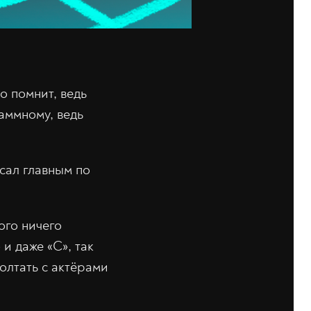
то помнит, ведь
аммному, ведь
сал главным по
ого ничего
и даже «С», так
болтать с актёрами