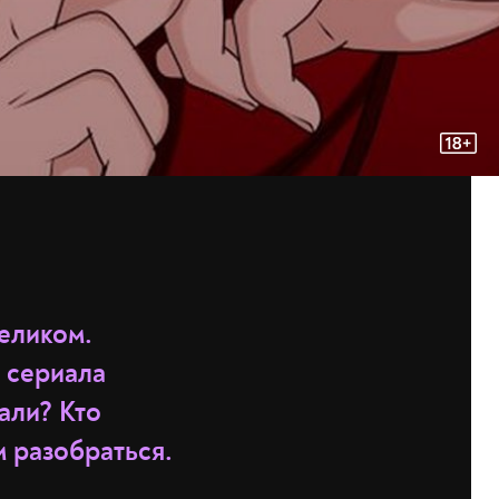
целиком.
 сериала
али? Кто
 разобраться.