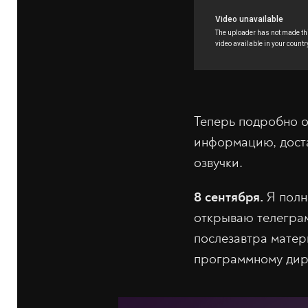
Теперь подробно о
информацию, доста
озвучки.
8 сентября.
Я полна
открываю телеграм
послезавтра матери
программному дире