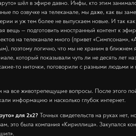
аруто» шёл в эфире давно. Инфы, кто этим занимал
ные по озвучке на телеканале, мы даже, как вы зам
ерии и уж тем более не выпускаем новые. И так как
ая вещь — подготовить иностранный контент к эфир
оектов на телеканале много (привет «Симпсонам», 
ым), поэтому логично, что мы не храним в ближнем
але, который показывали чуть ли не десять лет наз
какие-то ниточки, поговорили с разными людьми 
м на все животрепещущие вопросы. После этого п
скали информацию и насколько глубок интернет.
руто» для 2х2?
Точных свидетельств на руках нет, н
вам, это была компания «Кириллица». Закупался кон
шип».