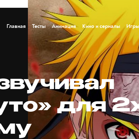
Главная
Тесты
Анимация
Кино и сериалы
Игр
озвучивал
уто» для 2
му