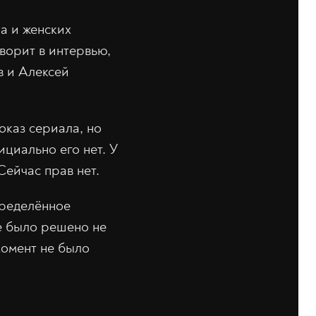
а и женских
оворит в интервью,
в и Алексей
оказ сериала, но
циально его нет. У
Сейчас прав нет.
пределённое
ше было решено не
момент не было