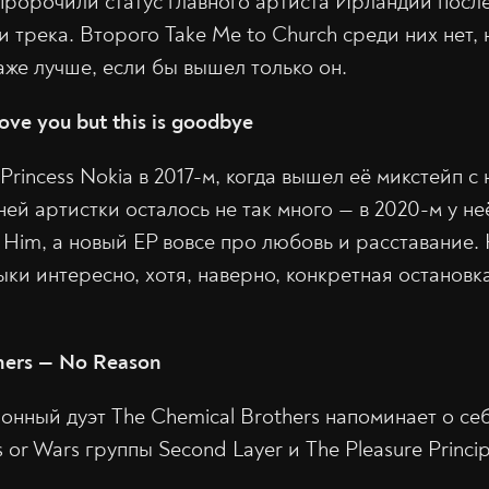
пророчили статус главного артиста Ирландии после
 трека. Второго Take Me to Church среди них нет, 
аже лучше, если бы вышел только он.
love you but this is goodbye
incess Nokia в 2017-м, когда вышел её микстейп с 
ей артистки осталось не так много — в 2020-м у н
e Him, а новый EP вовсе про любовь и расставание.
ки интересно, хотя, наверно, конкретная остановк
hers — No Reason
онный дуэт The Chemical Brothers напоминает о се
 or Wars группы Second Layer и The Pleasure Princi