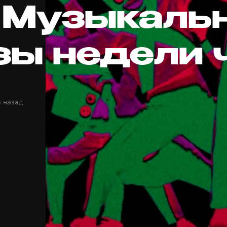
 Музыкаль
зы недели 
а назад