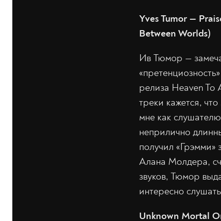
Yves Tumor — Prai
Between Worlds)
Ив Тюмор — замеча
«претенциозность» 
релиза Heaven To A
треки кажется, чт
мне как слушателю
неприлично длинн
получил «Грэмми» з
Алана Молдера, сч
звуков, Тюмор выд
интересно слушать
Unknown Mortal Or