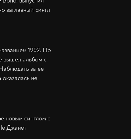
 Боно, выпустил
но заглавный сингл
названием 1992. Но
её вышел альбом с
 Наблюдать за её
а оказалась не
бе новым синглом с
ple Джанет