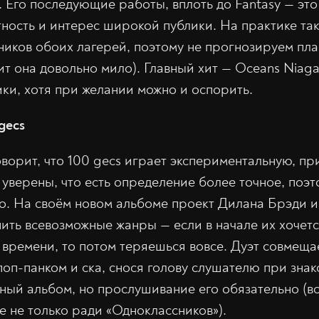
. Его последующие работы, вплоть до Fantasy — эт
ность и интерес широкой публики. На практике так
ников обоих лагерей, поэтому не прогнозируем пла
ит она довольно мило). Главный хит — Oceans Niaga
ки, хотя при желании можно и оспорить.
gecs
ворит, что 100 gecs играет экспериментальную, пр
 уверены, что есть определение более точное, поэт
о. На своём новом альбоме проект Дилана Брэди 
ить всевозможные жанры — если в начале их хочетс
 времени, то потом теряешься вовсе. Дуэт совмеща
поп-панком и ска, снося голову слушателю при знак
ный альбом, но прослушивание его обязательно (во
е не только ради «Одноклассников»).