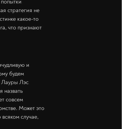
о попытки
ая стратегия не
стинке какое-то
ra, что признают
ичудливую и
ому будем
и Лауры Лэс
я назвать
ет совсем
омстве. Может это
 всяком случае,