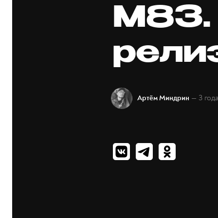
M83.
рели
— 3 год
Артём Миндрин