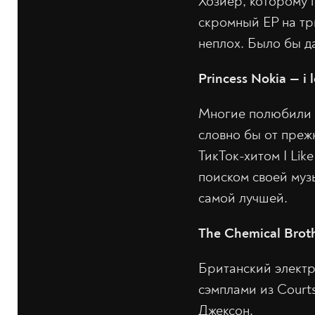
Хозиер, которому 
скромный EP на три
неплох. Было бы д
Princess Nokia — i 
Многие полюбили Pr
словно бы от прежн
ТикТок-хитом I Lik
поиском своей музы
самой лучшей.
The Chemical Brot
Британский электр
сэмплами из Courts
Джексон.