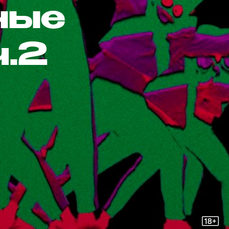
ные
ч.2