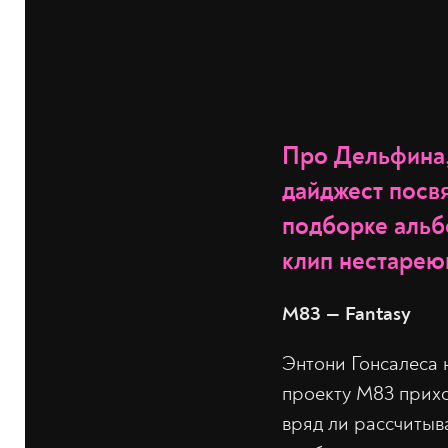
Про Дельфина,
дайджест посв
подборке альб
клип нестарею
M83 — Fantasy
Энтони Гонсалеса н
проекту M83 приход
вряд ли рассчитыва