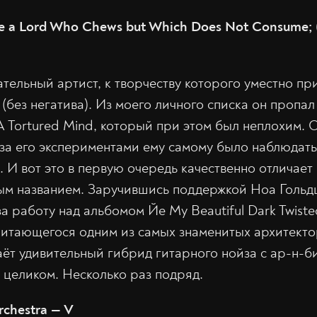
se a Lord Who Chews but Which Does Not Consume; 
тельный артист, к творчеству которого уместно пр
(без негатива). Из моего личного списка он пропал
 Tortured Mind, который при этом был неплохим. С
о за его экспериментами ему самому было наблюдать
. И вот это в первую очередь качественно отличает
ым названием. Заручившись поддержкой Ноа Гольд
а работу над альбомом Йе My Beautiful Dark Twisted
итающегося одним из самых знаменитых архитекто
аёт удивительный гибрид гитарного нойза с ар-н-б
 целиком. Несколько раз подряд.
chestra — V