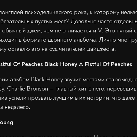
лонгплей психоделического рока, к которому нельз
обязательных пустых мест? Довольно часто отдель
о обычный джем, чем не отличается и V. Это пятый 
ыходит в формате двойного альбома. Лично мне тру
му оставлю это на суд читателей дайджеста.
stful Of Peaches Black Honey A Fistful Of Peaches
фии альбом Black Honey звучит местами старомодно 
зу. Charlie Bronson — главный хит с него, перевеш
из успели прозвать лучшим в их истории, что даже 
ы недалеко.
Young