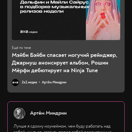
Мэйби Бэйби спасает могучий рейнджер,
Джармуш анонсирует альбом, Рошин
Мёрфи дебютирует на Ninja Tune
2х2.медиа
Артём Миндрин
Артём Миндрин
Лучше я сдохну ноунеймом, чем буду работать над