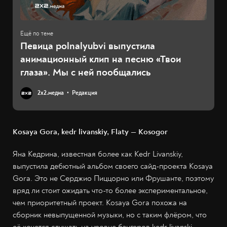
Певица polnalyubvi выпустила
анимационный клип на песню «Твои
глаза». Мы с ней пообщались
2х2.медиа
Редакция
Kosaya Gora, kedr livanskiy, Flaty — Kosogor
Яна Кедрина, известная более как Kedr Livanskiy,
выпустила дебютный альбом своего сайд-проекта Kosaya
Gora. Это не Серджио Пиццорно или Фрушанте, поэтому
вряд ли стоит ожидать что-то более экспериментальное,
чем приоритетный проект. Kosaya Gora похожа на
сборник невыпущенной музыки, но с таким флёром, что
её хочется слушать на уровне бэнгеров kedr livanski.