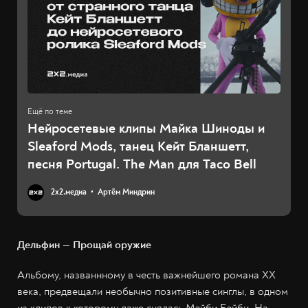
Нейросетевые клипы Майка Шиноды и
Sleaford Mods, танец Кейт Бланшетт,
песня Portugal. The Man для Taco Bell
2х2.медиа
Артём Миндрин
Дельфин — Прощай оружие
Альбому, названнному в честь важнейшего романа XX
века, предвещали необычно позитивные синглы, в одном
из клипов к которому даже снялась Мэйби Бэйби. На