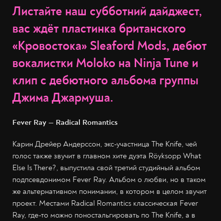
Листайте наш субботний дайджест,
вас ждёт пластинка британского
«Кровостока» Sleaford Mods, дебют
вокалистки Moloko на Ninja Tune и
клип с дебютного альбома группы
Джима Джармуша.
Fever Ray — Radical Romantics
Карин Дрейер Андерссон, экс-участница The Knife, чей
голос также звучит в главном хите дуэта Röyksopp What
Else Is There?, выпустила свой третий студийный альбом
подпсевдонимом Fever Ray. Альбом о любви, но в таком
же альтернативном понимании, в котором в целом звучит
проект. Местами Radical Romantics классическая Fever
Ray, где-то можно поностальгировать по The Knife, а в