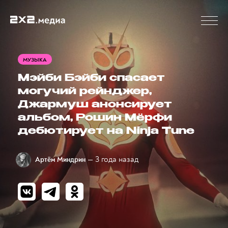
МУЗЫКА
Мэйби Бэйби спасает
могучий рейнджер,
Джармуш анонсирует
альбом, Рошин Мёрфи
дебютирует на Ninja Tune
— 3 года назад
Артём Миндрин