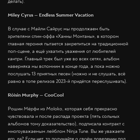
делать).
Miley Cyrus — Endless Summer Vacation
В случае с Майли Сайрус мы продолжаем быть
зрителями спин-оффа «Ханны Монтаны», в котором
главная героиня пытается закрепиться на традиционной
поп-сцене, а ещё ухватить уважения от любителей
кантри. Главный трек был уже во всех сетях, альбом
наверняка мы вспомним в конце года, а пока можно
послушать 13 приятных песен (можно и не слушать, всё
равно в топе релизов 2023-й придётся переслушивать).
Róisín Murphy — CooCool
Рошин Мёрфи из Moloko, которая себя прекрасно
чувствовала и после распада проекта (пять сольных
альбомов тому доказательство), подписала контракт с
многоуважаемым лейблом Ninja Tune. Вы же уважаете
его, да? Если нет, то подумайте о своём поведении под