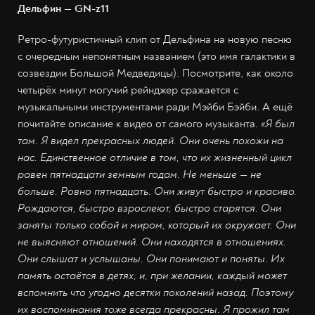
Дельфин — GN-z11
Ретро-футуристичный клип от Дельфина на новую песню
с очередным непонятным названием (это имя галактики в
созвездии Большой Медведицы). Посмотрите, как около
четырёх минут могучий рейнджер сражается с
музыкальными инструментами ради Мэйби Бэйби. А ещё
почитайте описание к видео от самого музыканта.
«Я был
там. Я видел прекрасных людей. Они очень похожи на
нас. Единственное отличие в том, что их жизненный цикл
равен пятнадцати земным годам. Не меньше
—
не
больше. Ровно пятнадцать. Они живут быстро и красиво.
Рождаются, быстро взрослеют, быстро старятся. Они
заняты только собой и миром, который их окружает. Они
не выясняют отношений. Они находятся в отношениях.
Они слышат и услышаны. Они понимают и поняты. Их
память остаётся в детях, и, при желании, каждый может
вспомнить что угодно десятки поколений назад. Поэтому
их воспоминания тоже всегда прекрасны. Я прожил там