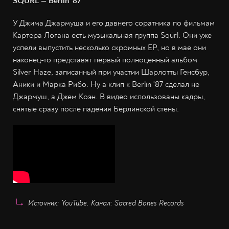
SQÜRL — Berlin '87
У Джима Джармуша и его давнего соратника по фильмам
Картера Логана есть музыкальная группа Sqürl. Они уже
успели выпустить несколько скромных EP, но в мае они
наконец-то представят первый полноценный альбом
Silver Haze, записанный при участии Шарлотты Генсбур,
Аники и Марка Рибо. Ну а клип к Berlin '87 сделал не
Джармуш, а Джем Коэн. В видео использованы кадры,
снятые сразу после падения Берлинской стены.
Источник: YouTube. Канал: Sacred Bones Records