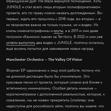
Французский дуэт The Blaze вернулся полноценно. Хоть
JUNGLE и стал всего лишь вторым полноформатником
проекта, его по праву можно назвать долгожданным. Во-
первых, ждать его пришлось с 2018 года, во-вторых — в
их творчестве важна не только музыка, но и видео. Их
клипы кинематографичны и
круты
, а в 2017-м они даже
получили «Каннских львов» за Territory. В 2022-м они уже
успели выпустить
два видео c JUNGLE, поэтому осталось
ещё восемь попыток для завоевания новых наград.
Manchester Orchestra — The Valley Of Vision
Формат EP однозначно к лицу этой работе, потому что
на длинной дистанции было бы утомительно. Это
красивые песни от проекта, который словно всё ближе к
эстетичному минимализму. Особая деталь миньона —
короткометражка с дополненной реальностью, которую, к
сожалению, мы не можем прикрепить (спойлер: она
недоступна для российского айпи, поэтому вы знаете, что