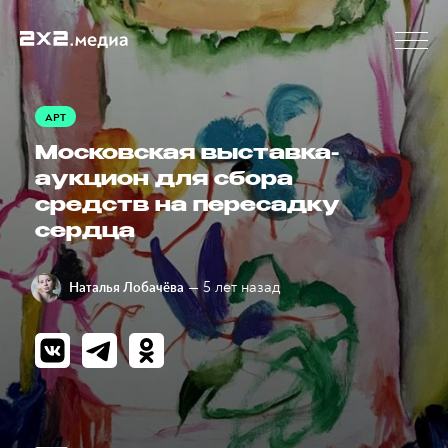
АРТ
Московская выставка-
аукцион для сбора
средств на пересадку
сердца
— 5 лет назад
Наталья Лобачёва