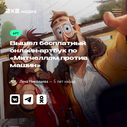
АРТ
Вышел бесплатный
онлайн-артбук по
«Митчеллам против
машин»
— 5 лет назад
Лена Николаева