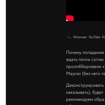
Источник: YouTube. Ка
Почему попадания 
ждать почти сотню
пролоббировали «З
Мауса» (без него г
Деконструировать 
наказывать), буде
рекомендуем обрат