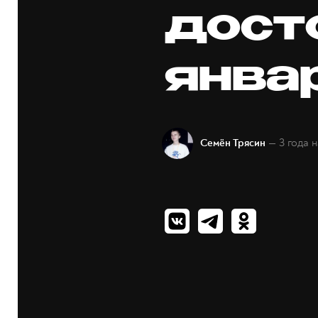
дост
янва
— 3 года 
Семён Трясин