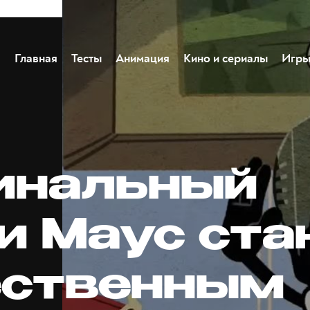
Главная
Тесты
Анимация
Кино и сериалы
Игр
инальный
и Маус ста
ственным