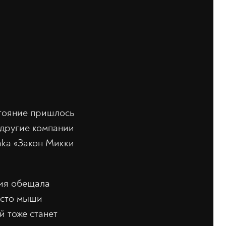
стояние пришлось
 другие компании
aka «Закон Микки
ция обещала
место мыши
й тоже станет