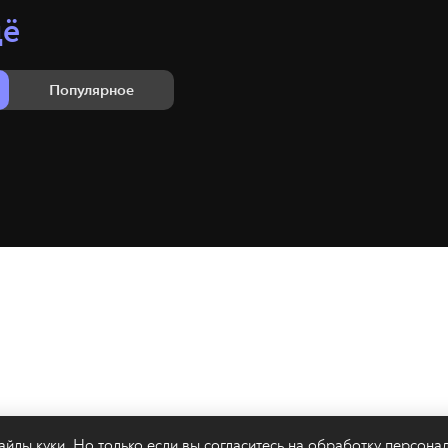
щё
Популярное
йлы куки. Но только если вы согласитесь на
обработку персона