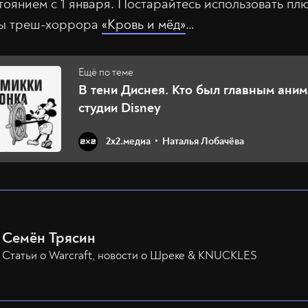
оянием с 1 января. Постарайтесь использовать пл
ры треш-хоррора
«Кровь и мёд»
…
В тени Диснея. Кто был главным ани
студии Disney
2х2.медиа
Наталья Лобачёва
Семён Трясин
Статьи о Warcraft, новости о Шреке & KNUCKLES