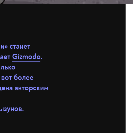
и» станет
нает
Gizmodo
.
олько
 вот более
щена авторским
ызунов.