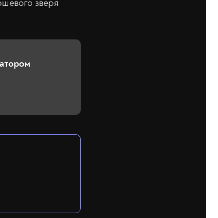
юшевого зверя
матором