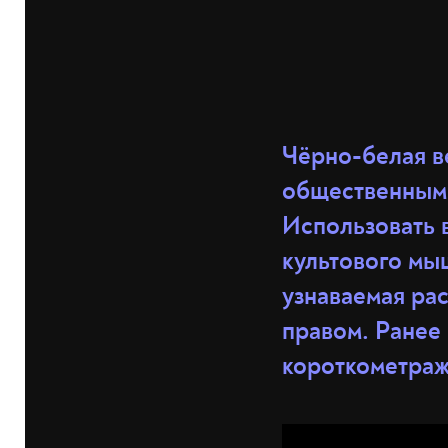
Чёрно-белая 
общественным 
Использовать 
культового мы
узнаваемая ра
правом. Ранее
короткометражк