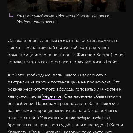
Кадр из мультфильма «Мемуары Улитки». Источник:
Madman Entertainment
Однако в определённый момент девочка знакомится с
Пинки — эксцентричной старушкой, которая живёт
моментом (и играет в пинг-понг с Фиделем Кастро). У неё
получается хоть как-то скрасить мрачную жизнь Грейс.
А ей это необходимо, ведь ничего интересного в
Австралии из картин постановщика не происходит. Это
родина жесткого тупого абсурда, гоповатых личностей и
невкусной пасты
Vegemite
. Она населена обывателями
без амбиций. Персонажи развлекают себя выпивкой и
различными извращениями, из-за чего безразличны к
жизням детей («Мемуары улитки», «Мэри и Макс.»),
брошенных на произвол судьбы, или инвалидов («Харви
Крампет», «Эрни Бисквит»), которые тоже частенько