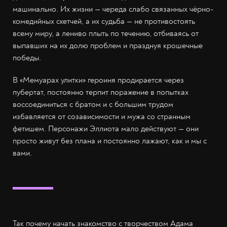
машинально. Их жизни — череда слабо связанных чёрно-
комедийных скетчей, а их судьба — не противостоять
всему миру, а лениво плыть по течению, отбиваясь от
выпавших на их долю проблем и празднуя крошечные
победы.
В «Мемуарах улитки» героиня продирается через
пубертат, постоянно терпит поражение в попытках
воссоединиться с братом и с большим трудом
избавляется от созависимости и мужа со странным
фетишем. Персонажи Эллиота мало действуют — они
просто живут без плана и постоянно лажают, как и мы с
вами.
Так почему начать знакомство с творчеством Адама