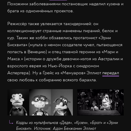
Похожими заболеваниями постановщик наделил кузена и
брата из одноимённых проектов.
Режиссёр также увлекается таксидермией: он
коллекционирует странные манекены пираний, белок и
кур. Таким же хобби обзавелись протагонист «Эрни
Бисквита» (мульта о немом создателе чучел, пытающемся
попасть в Венецию) и отец главной героини из «Мэри и
Макса.» (истории о дружбе девочки-изгоя из Австралии и
взрослого еврея из Нью-Йорка с синдромом
Аспергера). Ну а Грейс из «Мемуаров» Эллиот
передал
свою любовь к собиранию всякого барахла.
Кадры из мультфильмов «Дядя», «Кузен», «Брат» и «Эрни
Бисквит». Источник: Адам Бенжамин Эллиот