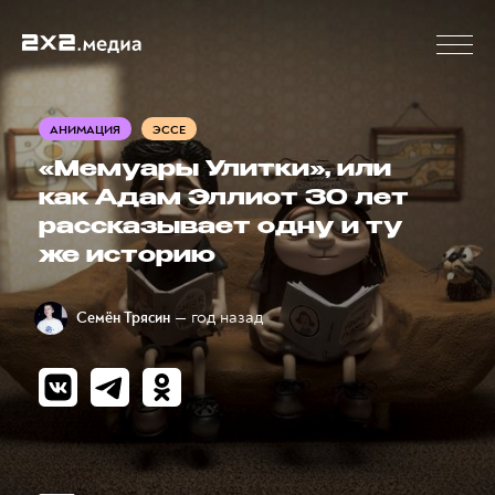
АНИМАЦИЯ
ЭССЕ
«Мемуары Улитки», или
как Адам Эллиот 30 лет
рассказывает одну и ту
же историю
— год назад
Семён Трясин