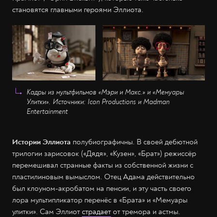
становятся главными героями Эллиота.
Кадры из мультфильмов «Мэри и Макс.» и «Мемуары
Улитки». Источники: Icon Productions и Madman
Entertainment
Истории Эллиота
полубиографичны. В своей дебютной
трилогии зарисовок («Дядя», «Кузен», «Брат») режиссёр
перемешивал странные факты из собственной жизни с
пластилиновым вымыслом. Отец Адама действительно
был клоуном-акробатом на пенсии, и эту часть своего
лора мультипликатор перенёс в «Брата» и «Мемуары
улитки». Сам Эллиот
страдает
от тремора и астмы.