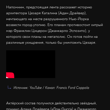
Напомним, предстоящая лента расскажет историю
архитектора Цезаря Каталина (Адам Драйвер),
мечтающего на месте разрушенного Нью-Йорка
возвести город-утопию. Его планам противостоит хитрый
мэр Франклин Цицерон (Джанкарло Эспозито), у
которого свои планы на мегаполис. Он готов пойти на
различные ухищрения, только бы уничтожить Цезаря.
Источник: YouTube / Канал: Francis Ford Coppola
Актёрский состав получился действительно звёздный,
помимо Адама Драйвера (
«Дом Gucci»
) и Джанкарло