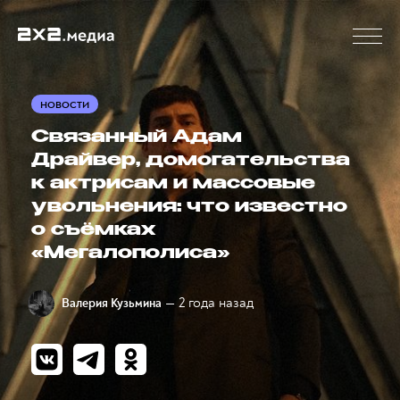
НОВОСТИ
Связанный Адам
Драйвер, домогательства
к актрисам и массовые
увольнения: что известно
о съёмках
«Мегалополиса»
— 2 года назад
Валерия Кузьмина