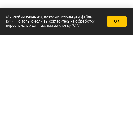
Мы любим печеньки, поэтому используем файлы
куки. Но только если вы согласитесь на
обработку
ОК
персональных данных
, нажав кнопку "ОК"
Телеканал 2х2
Онлайн-эфир
Все авторы
Все темы
© ООО «ТРК «2Х2», 2026
Правовая информация
Политика конфиденциальности