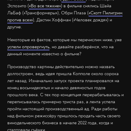
Эспозито (
«Во все тяжкие»
) в фильме снялись Шайа
ЛаБаф («Трансформеры»), Обри Плаза (
«Скотт Пилигрим
против всех»
), Дастин Хоффман («Человек дождя») и
другие.
Некоторые из фактов, которые мы перечислим ниже, уже
успели опровергнуть
, но давайте разберёмся, что на
данный моменте известно о фильме?
Производство картины действительно можно назвать
долгостроем, ведь идея пришла Копполе около сорока
лет назад. Изначально запуск проекта планировался на
конец восьмидесятых и начало девяностых годов
прошлого века. С тех пор концепция перерабатывалась и
переписывалась примерно триста раз, а лента успела
пройти настоящий производственный ад. Ради работы
над фильмом режиссёру пришлось продать часть своего
винодельческого бизнеса в начале 2022 года, когда и
стартовали съёмки.