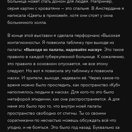
больница может стать домом для людей. Например,
серия картин с кроватями — это спальня. В Амстердаме я
написала «Цветы в прихожей», хотя они стоят у окна
больничного холла.
В конце этой выставки я сделала перформанс «Высокая
контагиозность». Я повесила табличку при выходе из
палаты:
«Выходя из палаты, надевайте маску»
. Это такое
правило в каждой туберкулезной больнице. К сожалению,
это правило в основном опускается, не все этому
следуют. Но вот я повесила эту табличку и повесила
маски. И зрители, выходя, надевали её. Через какое-то
время можно было проследить, как пространство «Куб»
наполнялось людьми в масках. Для кого-то это было
метафорой эпидемии, как она распространяется. А для
меня это было про то, что внутри моей палаты
пространство свободно от стигмы. Ты со своими
соратниками по несчастью можешь обсуждать всё что
угодно, и не бояться. Это было год назад. Буквально за