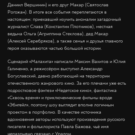
Даниил Вершинин) и его друг Макар (Святослав
Рогожан). В итоге все события переплетаются в
настоящем: приехавший изучить аномалии загадочный
журналист Слава (Константин Плотников), местная
ведьма Ольга (Агриппина Стеклова), дед Макар
(Алексей Серебряков), а также семья и друзья главного
героя оказываются частью большой истории.
Сценарий «Малахита» написали Максим Вахитов и Юлия
Галиченко, а режиссёром выступил Александр
Богуславский, давно работающий на территории
отечественного жанрового кино. За его плечами уже есть
подростковое фэнтези «Недетское кино», фантастика
«Сквозь время» и приключенческие фильмы вроде
«Эбигейл», поэтому шоу выглядит вполне логичным
проектом в портфолио. В качестве источника
вдохновения авторы используют произведения русского
писателя и фольклориста Павла Бажова, чьё имя
неразрывно связано с Уралом.