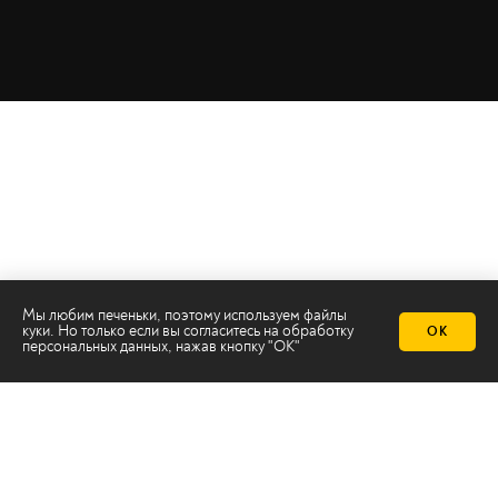
Мы любим печеньки, поэтому используем файлы
куки. Но только если вы согласитесь на
обработку
ОК
персональных данных
, нажав кнопку "ОК"
Телеканал 2х2
Онлайн-эфир