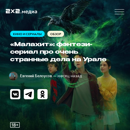
КИНО И СЕРИАЛЫ
ОБЗОР
«Малахит»: фэнтези-
сериал про очень
странные дела на Урале
— месяц назад
Евгений Белоусов