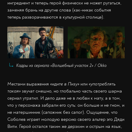
ингредиент и теперь герой физически не может ругаться,
заменяя брань на другие слова (как-никак события
теперь разворачиваются в культурной столице).
Кадры из сериала «Волшебный участок 2» / Okko
Местами выражения
«идите в Пизу»
или
«употреблять
такая»
звучат смешно, но глобально часть своего шарма
сериал утратил. И дело даже не в любви к мату, а в том,
что у персонажа забрали его суть: он больше и не гном, и
не матершинник (сапожник без сапог). Ощущение, что
Соболев играет молодую версию своего альтер эго Дяди
Вити. Герой остался таким же дерзким и острым на язык,