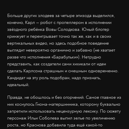
Больше других злодеев за четыре эпизода выделился,
конечно, Карл — робот с пропеллером в исполнении
звёздного ребёнка Вовы Солодкова. Юный блогер
кринжует и переигрывает точно так же, как и в своих
вертикальных видео, но здесь подобное поведение
выглядит невероятно органично и забавно (не хватает
разве что исполнения «Барабульки»). Нетрудно
представить, как создатели сами хихикали от идеи
сделать Карлсона страшным и смешным одновременно.
Кандидат на эту роль подобран, надо признать,
идеальный.
Правда, не обошлось и без огорчений. Самое главное из
них коснулось Гнома-матершинника, которому буквально
запретили использовать нецензурную лексику. По сюжету
персонаж Ильи Соболева выпил зелье по увеличению
роста, но Краснова добавила туда ещё какой-то