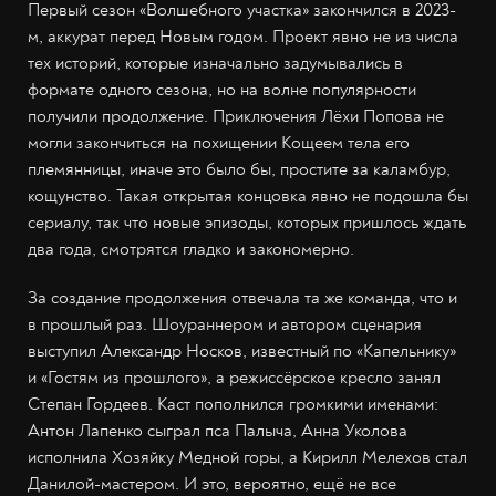
Первый сезон «Волшебного участка» закончился в 2023-
м, аккурат перед Новым годом. Проект явно не из числа
тех историй, которые изначально задумывались в
формате одного сезона, но на волне популярности
получили продолжение. Приключения Лёхи Попова не
могли закончиться на похищении Кощеем тела его
племянницы, иначе это было бы, простите за каламбур,
кощунство. Такая открытая концовка явно не подошла бы
сериалу, так что новые эпизоды, которых пришлось ждать
два года, смотрятся гладко и закономерно.
За создание продолжения отвечала та же команда, что и
в прошлый раз. Шоураннером и автором сценария
выступил Александр Носков, известный по «Капельнику»
и «Гостям из прошлого», а режиссёрское кресло занял
Степан Гордеев. Каст пополнился громкими именами:
Антон Лапенко сыграл пса Палыча, Анна Уколова
исполнила Хозяйку Медной горы, а Кирилл Мелехов стал
Данилой-мастером. И это, вероятно, ещё не все