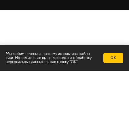
Мы любим печеньки, поэтому используем файлы
куки. Но только если вы согласитесь на
обработку
ОК
персональных данных
, нажав кнопку "ОК"
Телеканал 2х2
Онлайн-эфир
Все авторы