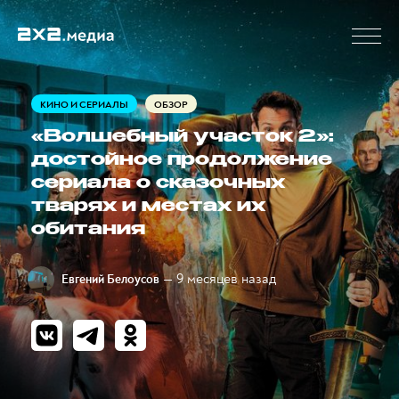
КИНО И СЕРИАЛЫ
ОБЗОР
«Волшебный участок 2»:
достойное продолжение
сериала о сказочных
тварях и местах их
обитания
— 9 месяцев назад
Евгений Белоусов