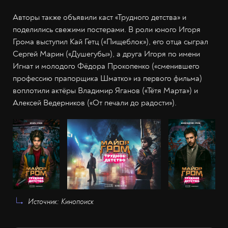
Авторы также объявили каст «Трудного детства» и
поделились свежими постерами. В роли юного Игоря
Грома выступил Кай Гетц («Пищеблок»), его отца сыграл
Сергей Марин («Душегубы»), а друга Игоря по имени
Игнат и молодого Фёдора Прокопенко («сменившего
профессию прапорщика Шматко» из первого фильма)
воплотили актёры Владимир Яганов («Тётя Марта») и
Алексей Ведерников («От печали до радости»).
Источник: Кинопоиск