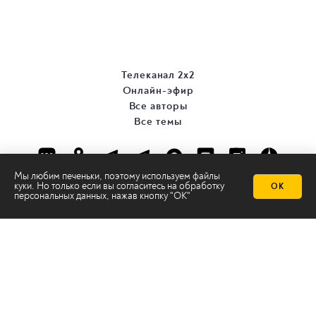
Телеканал 2х2
Онлайн-эфир
Все авторы
Все темы
Мы любим печеньки, поэтому используем файлы
куки. Но только если вы согласитесь на
обработку
ОК
персональных данных
, нажав кнопку "ОК"
© ООО «ТРК «2Х2», 2026
Правовая информация
Политика конфиденциальности
Сайт содержит рекомендательные технологии
Сделано на
Ghost