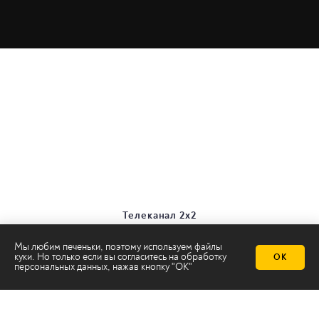
Телеканал 2х2
Онлайн-эфир
Все авторы
Мы любим печеньки, поэтому используем файлы
куки. Но только если вы согласитесь на
обработку
ОК
Все темы
персональных данных
, нажав кнопку "ОК"