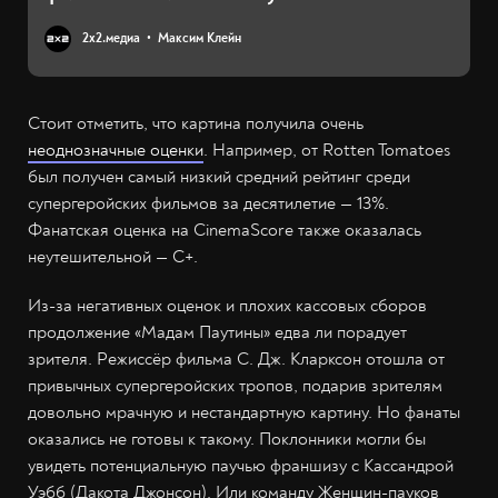
2х2.медиа
Максим Клейн
Стоит отметить, что картина получила очень
неоднозначные оценки
. Например, от Rotten Tomatoes
был получен самый низкий средний рейтинг среди
супергеройских фильмов за десятилетие — 13%.
Фанатская оценка на CinemaScore также оказалась
неутешительной — С+.
Из-за негативных оценок и плохих кассовых сборов
продолжение «Мадам Паутины» едва ли порадует
зрителя. Режиссёр фильма С. Дж. Кларксон отошла от
привычных супергеройских тропов, подарив зрителям
довольно мрачную и нестандартную картину. Но фанаты
оказались не готовы к такому. Поклонники могли бы
увидеть потенциальную паучью франшизу с Кассандрой
Уэбб (Дакота Джонсон). Или команду Женщин-пауков