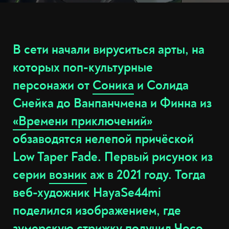
В сети начали вируситься арты, на
которых поп-культурные
персонажи от
Соника
и Солида
Снейка до Ванпанчмена и Финна из
«Времени приключений»
обзаводятся нелепой причёской
Low Taper Fade. Первый рисунок из
серии
возник
аж в 2021 году. Тогда
веб-художник HayaSe44mi
поделился изображением, где
зумерскую стрижку получил Чосо