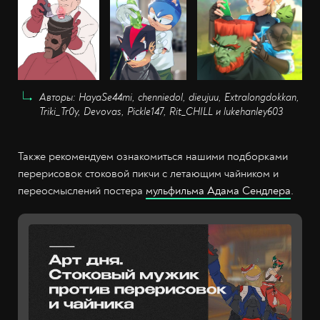
Авторы: HayaSe44mi, chenniedol, dieujuu, Extralongdokkan,
Triki_Tr0y, Devovas, Pickle147, Rit_CHILL и lukehanley603
Также рекомендуем ознакомиться нашими подборками
перерисовок стоковой пикчи с летающим чайником и
переосмыслений постера
мульфильма Адама Сендлера
.