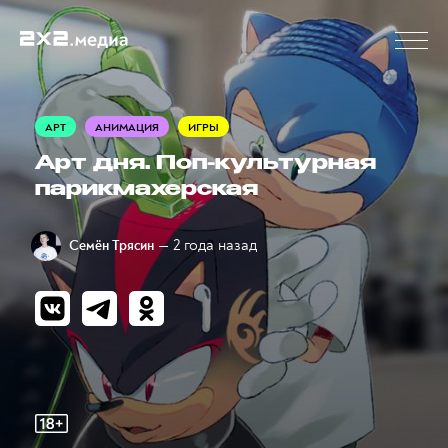
АРТ
АНИМАЦИЯ
ИГРЫ
Арт дня. Поп-культурная
парикмахерская
— 2 года назад
Семён Трясин