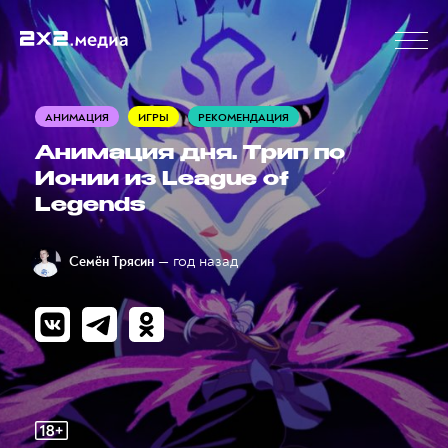
АНИМАЦИЯ
ИГРЫ
РЕКОМЕНДАЦИЯ
Анимация дня. Трип по
Ионии из League of
Legends
— год назад
Семён Трясин