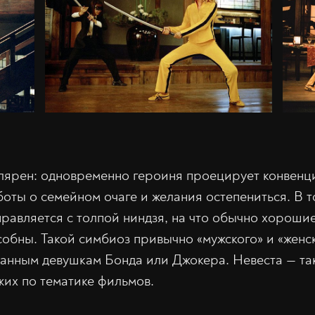
лярен: одновременно героиня проецирует конвенц
боты о семейном очаге и желания остепениться. В т
равляется с толпой ниндзя, на что обычно хорошие
собны. Такой симбиоз привычно «мужского» и «женс
анным девушкам Бонда или Джокера. Невеста — та
жих по тематике фильмов.