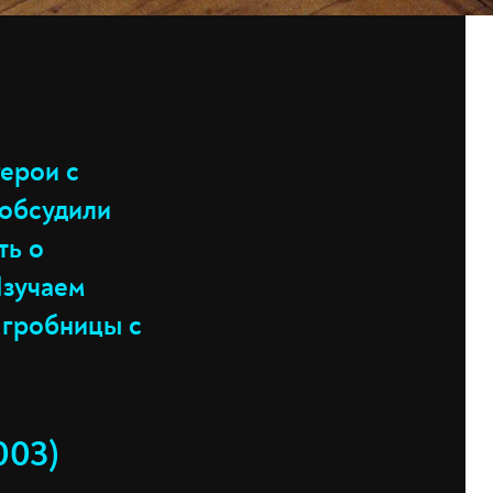
ерои с
обсудили
ть о
Изучаем
 гробницы с
003)