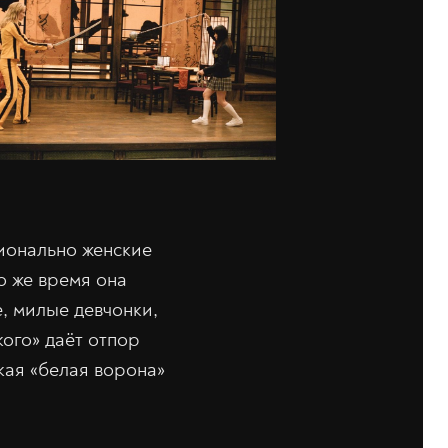
ионально женские
о же время она
, милые девчонки,
кого» даёт отпор
кая «белая ворона»