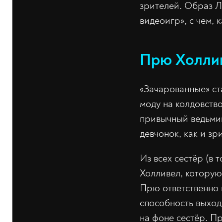
зрителей. Образ Л
видеоигр», с чем, 
Прю Холлив
«Зачарованные» ст
моду на колдовств
привычный ведьмин
девчонок, как и з
Из всех сестёр (в
Холливел, которую
Прю ответственно 
способность выход
на фоне сестёр. П