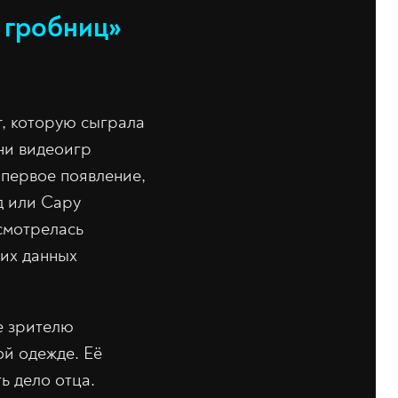
 гробниц»
, которую сыграла
ни видеоигр
 первое появление,
д или Сару
смотрелась
них данных
е зрителю
й одежде. Её
ь дело отца.