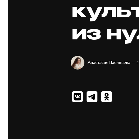
куль
из н
— 4
Анастасия Васильева