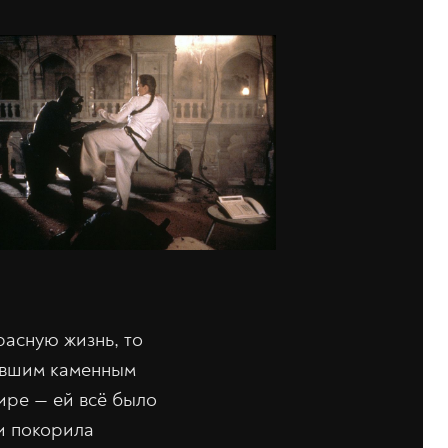
расную жизнь, то
ившим каменным
ире — ей всё было
 и покорила