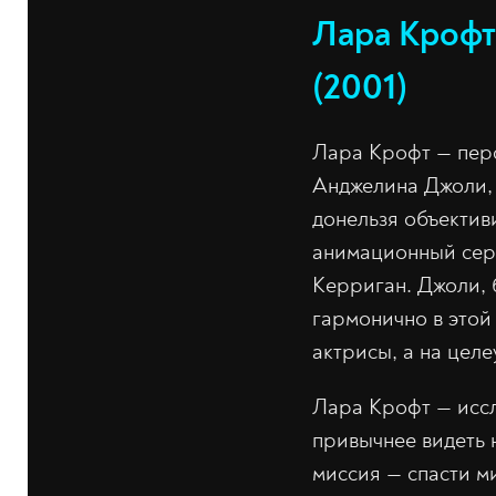
Лара Крофт
(2001)
Лара Крофт — пер
Анджелина Джоли, 
донельзя объектив
анимационный сери
Керриган. Джоли, 
гармонично в этой
актрисы, а на цел
Лара Крофт — иссл
привычнее видеть 
миссия — спасти м