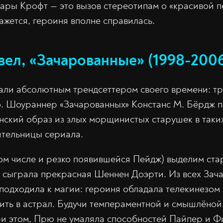
ары Крофт — это вызов стереотипам о «красивой п
кажется, героиня вполне справилась.
ел, «Зачарованные» (1998-200
али абсолютным трендсеттером своего времени: тр
о. Шоураннер «Зачарованных» Констанс М. Бёрдж 
ский образ из злых морщинистых старушек в таки
рительницы сериала.
 том числе и резко появившейся Пейдж) выделим с
 сыграла прекрасная Шеннен Доэрти. Из всех Зач
подходила к магии: героиня обладала телекинезом 
ить в астрал. Будучи темпераментной и смышлёной
ри этом, Прю не умаляла способностей Пайпер и Ф