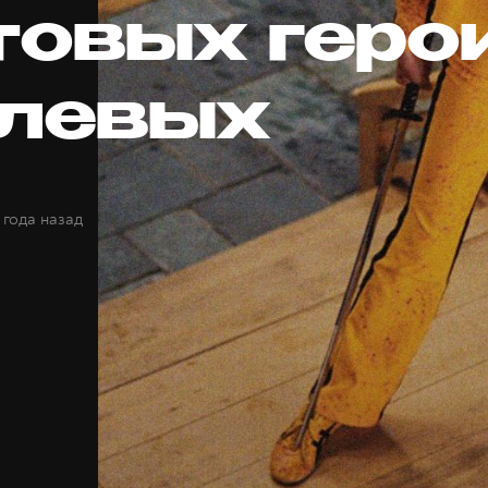
товых геро
улевых
 года назад