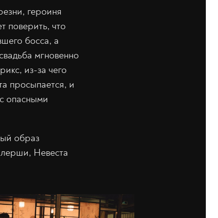
резни, героиня
т поверить, что
вшего босса, а
 свадьба мгновенно
икс, из-за чего
та просыпается, и
 с опасными
ный образ
ллерши, Невеста