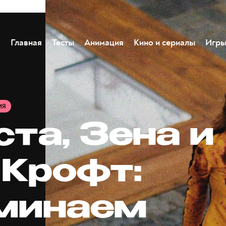
Главная
Тесты
Анимация
Кино и сериалы
Игр
ИЯ
та, Зена и
 Крофт:
минаем