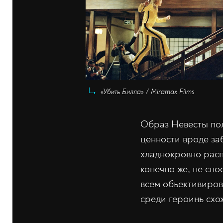
«Убить Билла» / Miramax Films
Образ Невесты по
ценности вроде за
хладнокровно расп
конечно же, не спо
всем объективиров
среди героинь схо