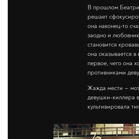
В прошлом Беатрик
решает сфокусиров
она наконец-то сча
заодно и любовник
становится кровав
она оказывается в 
первое, чего она 
противниками деву
Жажда мести — мот
девушки-киллера в
культивировала ти