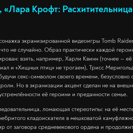
, «Лара Крофт: Расхитительница
сонажка экранизированной видеоигры Tomb Raider
что не случайно. Образ практически каждой герои
ирован: взять, например, Харли Квинн (точнее — её
ал и «Хищных птиц» не трогаем), Трисс Мериголь
будучи секс-символом своего времени, безусловно 
 роли. Но в экранизации акцент сделан не на внеш
еустремлённости её героини и преданности семье.
едовательница, ломающая стереотипы: на её мест
небритого кладоискателя в мешковатой камуфляжно
ир от заговора средневекового ордена и продолжит