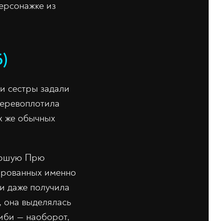
ерсонажке из
6)
и сестры задали
перевоплотила
х же обычных
таршую Прю
арованных именно
и даже получила
, она выделялась
иби — наоборот,