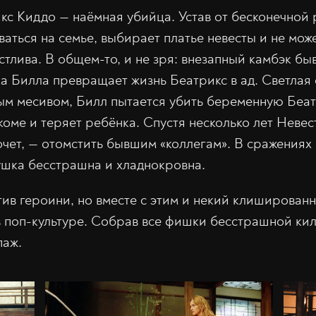
с Киддо — наёмная убийца. Устав от бесконечной 
аться на семье, выбирает платье невесты и не може
стлива. В общем-то, и не зря: внезапный камбэк бы
а Билла превращает жизнь Беатрикс в ад. Светлая
ым месивом, Билл пытается убить беременную Беатр
коме и теряет ребёнка. Спустя несколько лет Невес
хочет, — отомстить бывшим «коллегам». В сражениях
шка бесстрашна и хладнокровна.
ив героини, но вместе с этим и некий клиширован
 поп-культуре. Собрав все фишки бесстрашной ки
паж.