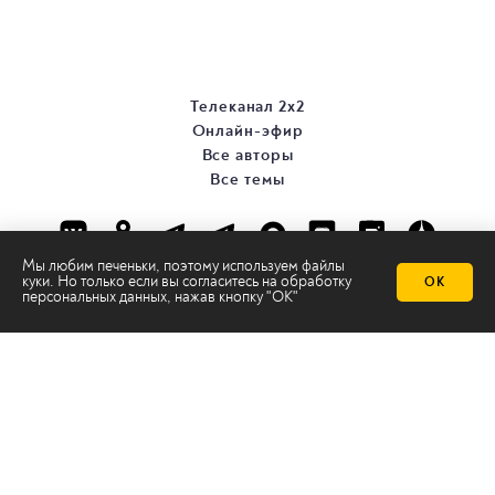
Телеканал 2х2
Онлайн-эфир
Все авторы
Все темы
Мы любим печеньки, поэтому используем файлы
куки. Но только если вы согласитесь на
обработку
ОК
персональных данных
, нажав кнопку "ОК"
© ООО «ТРК «2Х2», 2026
Правовая информация
Политика конфиденциальности
Сайт содержит рекомендательные технологии
Сделано на
Ghost