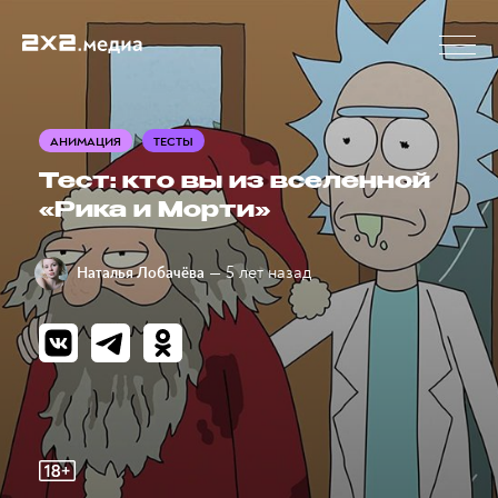
АНИМАЦИЯ
ТЕСТЫ
Тест: кто вы из вселенной
«Рика и Морти»
— 5 лет назад
Наталья Лобачёва